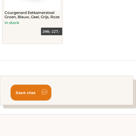
Courgenard Eetkamerstoel
Groen, Blauw, Geel, Grijs, Roze
In stock
298,-
227,-
This
product
has
multiple
variants.
The
options
may
be
chosen
on
the
product
page