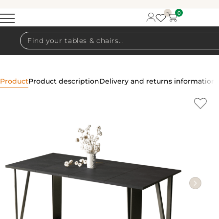
0
Products
search
Product
Product description
Delivery and returns information