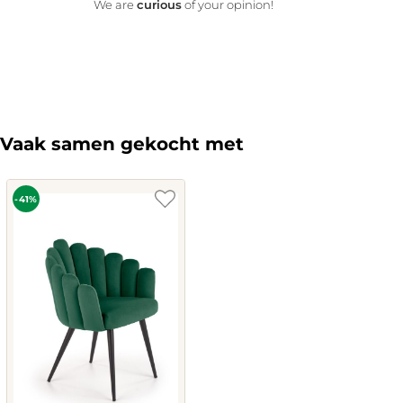
curious
We are
of your opinion!
Vaak samen gekocht met
-41%