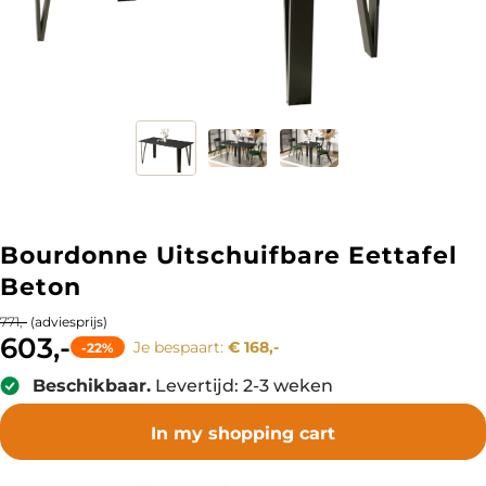
Bourdonne Uitschuifbare Eettafel
Beton
(adviesprijs)
771,-
603,-
Je bespaart:
€ 168,-
-22%
Beschikbaar.
Levertijd: 2-3 weken
In my shopping cart