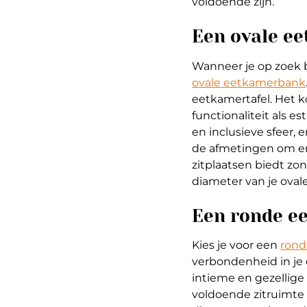
voldoende zijn.
Een ovale e
Wanneer je op zoek b
ovale eetkamerbank
eetkamertafel. Het k
functionaliteit als e
en inclusieve sfeer, 
de afmetingen om erv
zitplaatsen biedt zo
diameter van je ovale
Een ronde e
Kies je voor een
rond
verbondenheid in je e
intieme en gezellige 
voldoende zitruimte