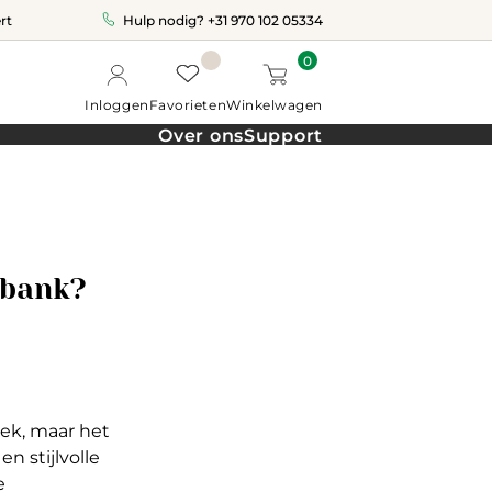
rt
Hulp nodig?
+31 970 102 05334
0
Inloggen
Favorieten
Winkelwagen
Over ons
Support
rbank?
oek, maar het
n stijlvolle
e