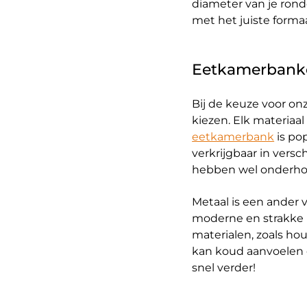
diameter van je rond
met het juiste formaa
Eetkamerbanke
Bij de keuze voor on
kiezen. Elk materiaa
eetkamerbank
is po
verkrijgbaar in vers
hebben wel onderhou
Metaal is een ander
moderne en strakke 
materialen, zoals ho
kan koud aanvoelen om
snel verder!