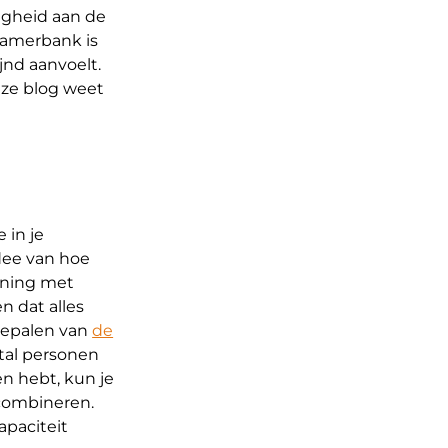
ligheid aan de
tkamerbank is
jnd aanvoelt.
eze blog weet
 in je
dee van hoe
ening met
n dat alles
 bepalen van
de
ntal personen
n hebt, kun je
combineren.
apaciteit