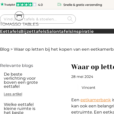
4.0
Snelle & gratis verzending
Producten
zoeken
Eettafels
Bijzettafels
Salontafels
Inspiratie
Blog
>
Waar op letten bij het kopen van een eetkamer
Waar op lett
Relevante blogs
De beste
28 mei 2024
verlichting voor
boven een grote
eettafel
Vincent
Lees artikel
Een
eetkamerbank
i
Welke eettafel
kan ook een belangri
kleine ruimte is
eetruimte. Een eetka
het beste