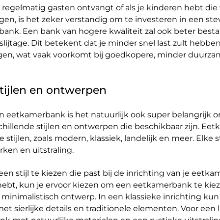
regelmatig gasten ontvangt of als je kinderen hebt die v
gen, is het zeker verstandig om te investeren in een ste
nk. Een bank van hogere kwaliteit zal ook beter besta
slijtage. Dit betekent dat je minder snel last zult hebbe
ngen, wat vaak voorkomt bij goedkopere, minder duurz
stijlen en ontwerpen
en eetkamerbank is het natuurlijk ook super belangrijk 
hillende stijlen en ontwerpen die beschikbaar zijn. E
e stijlen, zoals modern, klassiek, landelijk en meer. Elke st
en en uitstraling.
en stijl te kiezen die past bij de inrichting van je eetkam
hebt, kun je ervoor kiezen om een eetkamerbank te kie
 minimalistisch ontwerp. In een klassieke inrichting kun
sierlijke details en traditionele elementen. Voor een la
 met natuurlijke materialen en een rustieke uitstraling