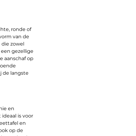
hte, ronde of
 vorm van de
 die zowel
 een gezellige
 de aanschaf op
ldoende
j de langste
nie en
ideaal is voor
eettafel en
 ook op de