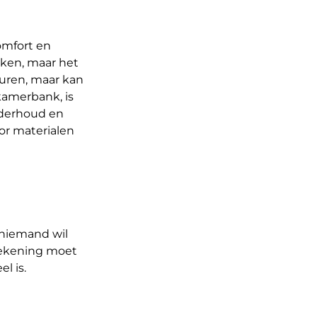
omfort en
aken, maar het
turen, maar kan
tkamerbank, is
nderhoud en
or materialen
 niemand wil
 rekening moet
l is.