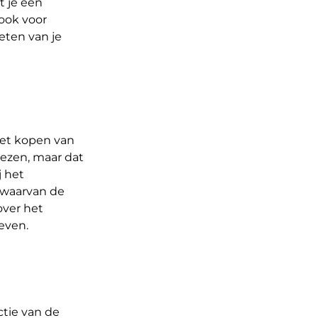
t je een
ook voor
eten van je
 het kopen van
iezen, maar dat
j het
l waarvan de
over het
even.
ctie van de