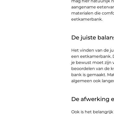
mag hier natuurlijk 
aangename eetervari
materialen die comfor
eetkamerbank.
De juiste balan
Het vinden van de jui
een eetkamerbank. Di
je bewust moet zijn va
beoordelen van de kw
bank is gemaakt. Mate
algemeen ook langer
De afwerking 
Ook is het belangrij