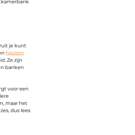
eetkamerbank
uit je kunt
Een
houten
d. Ze zijn
ten banken
rgt voor een
dere
am, maar het
zes, dus lees