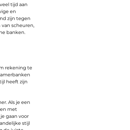
eel tijd aan
vige en
nd zijn tegen
n van scheuren,
ame banken.
om rekening te
etkamerbanken
ijl heeft zijn
er. Als je een
zen met
 je gaan voor
ndelijke stijl
 de juiste