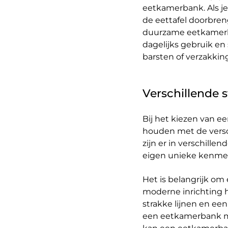
eetkamerbank. Als je 
de eettafel doorbren
duurzame eetkamerba
dagelijks gebruik en 
barsten of verzakki
Verschillende 
Bij het kiezen van e
houden met de versc
zijn er in verschillend
eigen unieke kenmerk
Het is belangrijk om e
moderne inrichting 
strakke lijnen en een
een eetkamerbank met 
kan een eetkamerbank