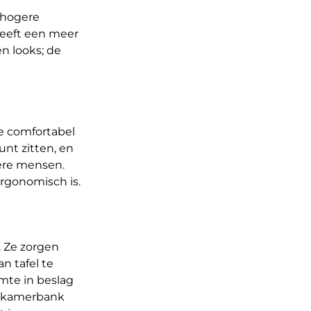
 hogere
geeft een meer
en looks; de
oe comfortabel
unt zitten, en
gere mensen.
ergonomisch is.
 Ze zorgen
 tafel te
mte in beslag
etkamerbank