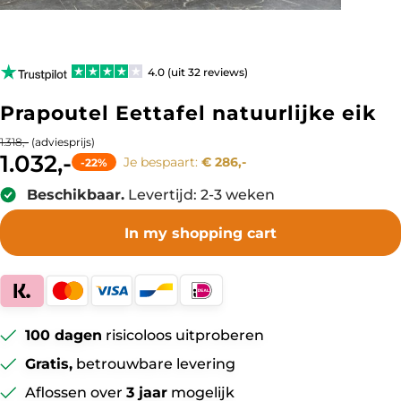
4.0 (uit 32 reviews)
Prapoutel Eettafel natuurlijke eik
(adviesprijs)
1.318,-
1.032,-
Je bespaart:
€ 286,-
-22%
Beschikbaar.
Levertijd: 2-3 weken
In my shopping cart
100 dagen
risicoloos uitproberen
Gratis,
betrouwbare levering
Aflossen over
3 jaar
mogelijk