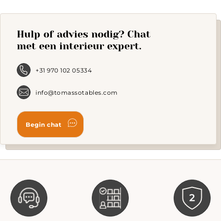
The
options
may
Hulp of advies nodig? Chat
be
chosen
met een interieur expert.
on
the
product
+31 970 102 05334
page
info@tomassotables.com