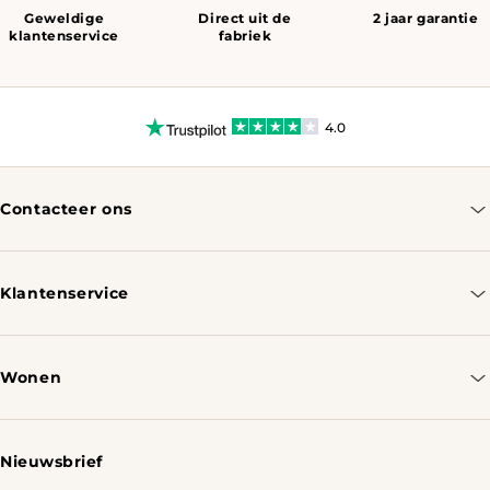
Geweldige
Direct uit de
2 jaar garantie
klantenservice
fabriek
4.0
Contacteer ons
info@tomassotables.com
+31 970 102 05334
Klantenservice
Contacteer ons
Bestellen & Verzenden
Wonen
Retourbeleid
Tafels
Nieuwsbrief