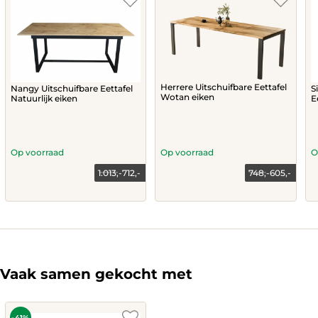
Herrere Uitschuifbare Eettafel
Nangy Uitschuifbare Eettafel
S
Wotan eiken
Natuurlijk eiken
E
Op voorraad
Op voorraad
O
1.013,-
712,-
748,-
605,-
This
This
product
product
has
has
multiple
multiple
variants.
variants.
The
The
Vaak samen gekocht met
options
options
may
may
be
be
-41%