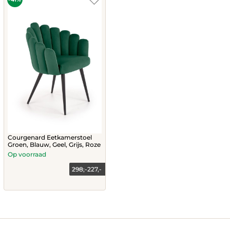
chosen
chosen
on
on
the
the
product
product
page
page
Courgenard Eetkamerstoel
Groen, Blauw, Geel, Grijs, Roze
Op voorraad
298,-
227,-
This
product
has
multiple
variants.