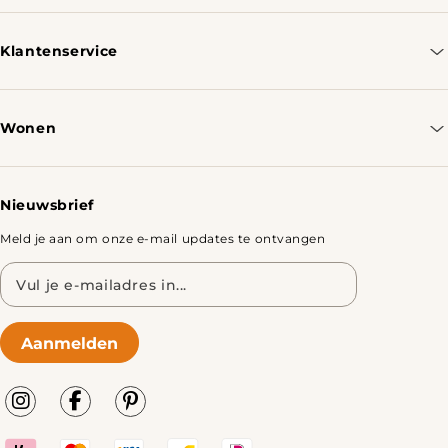
+31 970 102 05334
Klantenservice
Contacteer ons
Bestellen & Verzenden
Wonen
Retourbeleid
Tafels
Nieuwsbrief
Meld je aan om onze e-mail updates te ontvangen
E-
mailadres
Aanmelden