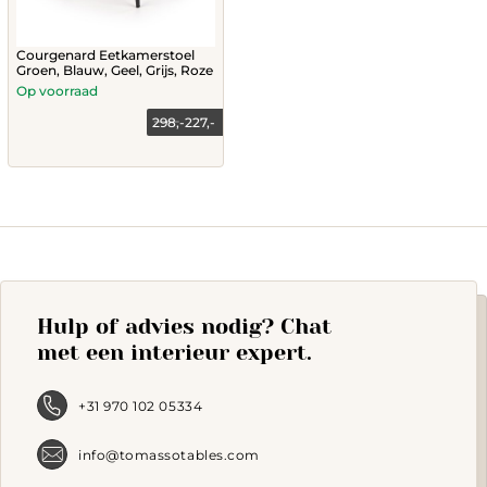
Courgenard Eetkamerstoel
Groen, Blauw, Geel, Grijs, Roze
Op voorraad
298,-
227,-
This
product
has
multiple
variants.
The
options
may
Hulp of advies nodig? Chat
be
chosen
met een interieur expert.
on
the
product
+31 970 102 05334
page
info@tomassotables.com