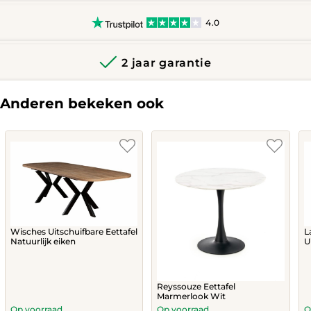
4.0
2 jaar garantie
Anderen bekeken ook
L
Wisches Uitschuifbare Eettafel
U
Natuurlijk eiken
Reyssouze Eettafel
Marmerlook Wit
Op voorraad
Op voorraad
O