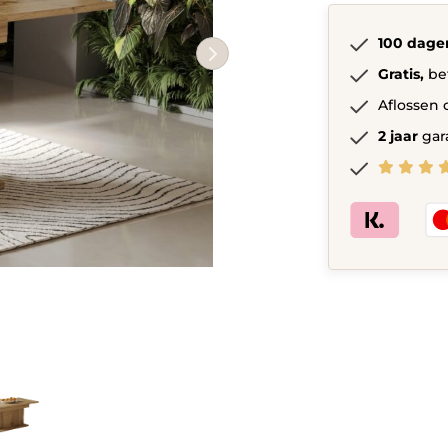
Wotan
eiken
100 dage
quantity
Gratis,
be
Aflossen 
2 jaar
gar