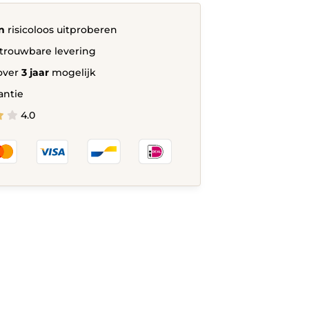
n
risicoloos uitproberen
trouwbare levering
over
3 jaar
mogelijk
antie
4.0