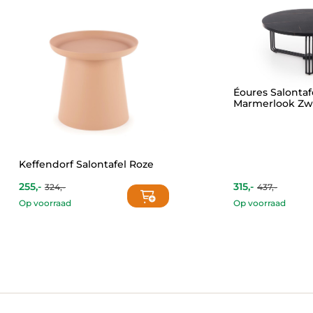
Éoures Salontaf
Marmerlook Zw
Keffendorf Salontafel Roze
255,-
315,-
324,-
437,-
Current
Original
Current
Original
price
price
price
price
Op voorraad
Op voorraad
is:
was:
is:
was:
255,-.
324,-.
315,-.
437,-.