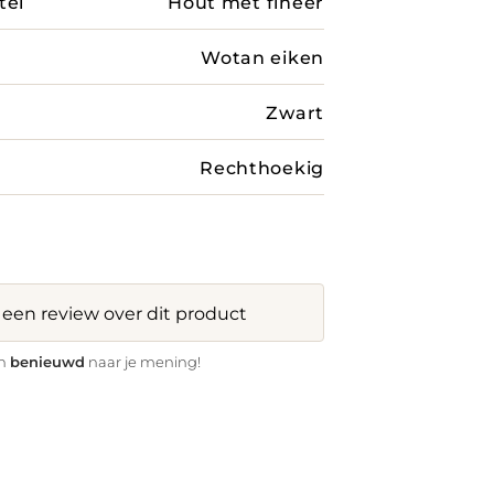
tel
Hout met fineer
Wotan eiken
Zwart
Rechthoekig
f een review over dit product
benieuwd
jn
naar je mening!