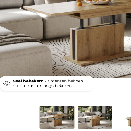
Veel bekeken:
27
mensen hebben
dit product onlangs bekeken.