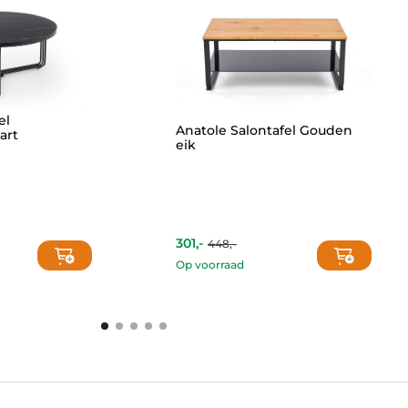
el
Anatole Salontafel Gouden
art
eik
301,-
448,-
Current
Original
price
price
Op voorraad
is:
was:
301,-.
448,-.