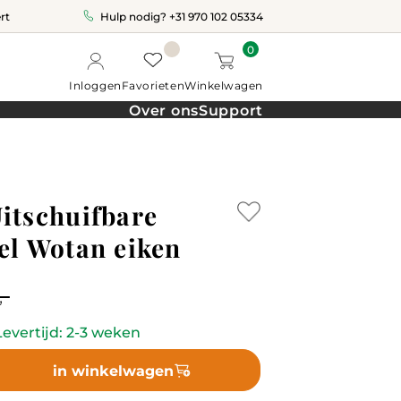
rt
Hulp nodig?
+31 970 102 05334
0
Inloggen
Favorieten
Winkelwagen
Over ons
Support
itschuifbare
el Wotan eiken
,-
evertijd: 2-3 weken
in winkelwagen
re