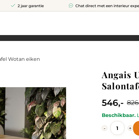
2 jaar garantie
Chat direct met een interieur expe
afel Wotan eiken
Angais U
Salontaf
546,-
826
Current
Original
price
price
Beschikbaar.
L
Angais
is:
was:
-
+
Uitschuifba
546,-.
826,-.
Salontafel