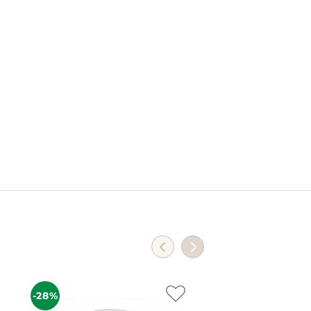
-28%
-22%