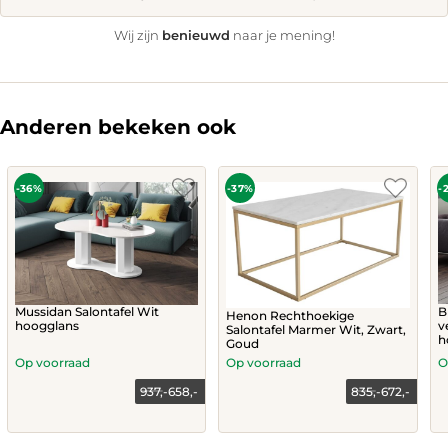
benieuwd
Wij zijn
naar je mening!
Anderen bekeken ook
-36%
-37%
-
Mussidan Salontafel Wit
B
Henon Rechthoekige
hoogglans
v
Salontafel Marmer Wit, Zwart,
h
Goud
Op voorraad
Op voorraad
O
937,-
658,-
835,-
672,-
This
This
product
product