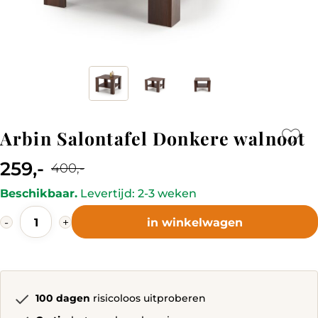
Arbin Salontafel Donkere walnoot
259,-
400,-
Current
Original
Beschikbaar.
Levertijd: 2-3 weken
price
price
Arbin
is:
was:
-
+
in winkelwagen
Salontafel
259,-.
400,-.
Donkere
walnoot
quantity
100 dagen
risicoloos uitproberen