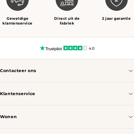
Geweldige
Direct uit de
2 jaar garantie
klantenservice
fabriek
4.0
Contacteer ons
info@tomassotables.com
+31 970 102 05334
Klantenservice
Contacteer ons
Bestellen & Verzenden
Wonen
Retourbeleid
Tafels