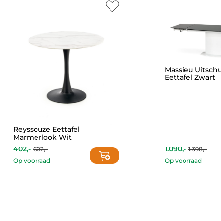
Massieu Uitschu
Eettafel Zwart
Reyssouze Eettafel
Marmerlook Wit
402,-
1.090,-
602,-
1.398,-
Current
Original
Current
Original
price
price
price
price
Op voorraad
Op voorraad
is:
was:
is:
was:
402,-.
602,-.
1.090,-.
1.398,-.