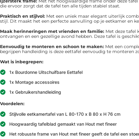
Ijzersterk frame:
Met het hoogwaardige frame onder deze tafel zi
die ervoor zorgt dat de tafel ten alle tijden stabiel staat.
Praktisch en stijlvol:
Met een uniek maar elegant uiterlijk combi
stijl. Dit maakt het een perfecte aanvulling op je eetkamer en k
Maak herinneringen met vrienden en familie:
Met deze tafel 
ontvangen en een gezellige avond hebben. Deze tafel is geschi
Eenvoudig te monteren en schoon te maken:
Met een comple
begrijpen handleiding is deze eettafel eenvoudig te monteren zond
Wat is inbegrepen:
1x Bourdonne Uitschuifbare Eettafel
1x Montage accessoires
1x Gebruikershandleiding
Voordelen:
Stijlvolle eetkamertafel van L 80-170 x B 80 x H 76 cm
Hoogwaardig tafelblad gemaakt van Hout met fineer
Het robuuste frame van Hout met fineer geeft de tafel een stoer