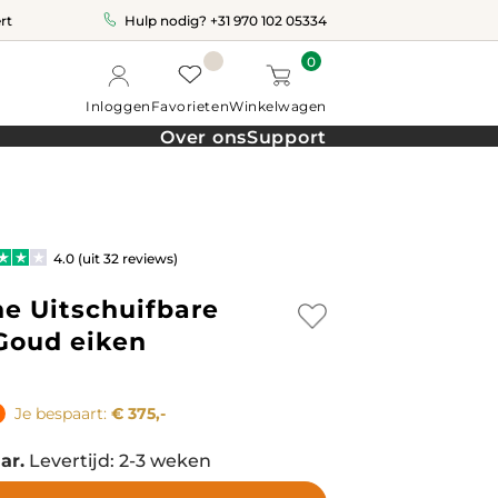
rt
Hulp nodig?
+31 970 102 05334
0
Inloggen
Favorieten
Winkelwagen
Over ons
Support
4.0 (uit 32 reviews)
e Uitschuifbare
 Goud eiken
Je bespaart:
€ 375,-
ar.
Levertijd: 2-3 weken