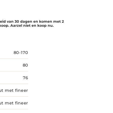
eleid van 30 dagen en komen met 2
nkoop. Aarzel niet en koop nu.
80-170
80
76
t met fineer
t met fineer