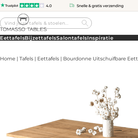
4.0
Snelle & gratis verzending
Producten
zoeken
Eettafels
Bijzettafels
Salontafels
Inspiratie
Home
|
Tafels
|
Eettafels
| Bourdonne Uitschuifbare Eett