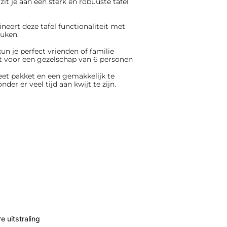
t je aan een sterk en robuuste tafel
neert deze tafel functionaliteit met
euken.
kun je perfect vrienden of familie
kt voor een gezelschap van 6 personen
et pakket en een gemakkelijk te
er er veel tijd aan kwijt te zijn.
e uitstraling