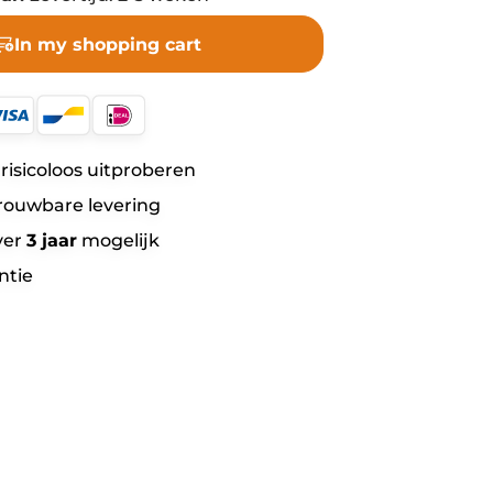
In my shopping cart
risicoloos uitproberen
rouwbare levering
ver
3 jaar
mogelijk
ntie