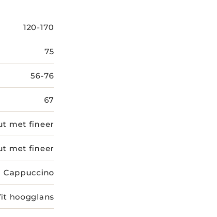
120-170
75
56-76
67
t met fineer
t met fineer
Cappuccino
it hoogglans