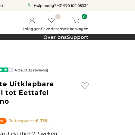
rt
Hulp nodig?
+31 970 102 05334
0
Inloggen
Favorieten
Winkelwagen
Over ons
Support
4.0 (uit 32 reviews)
te Uitklapbare
l tot Eettafel
ino
Je bespaart:
€ 338,-
5%
ar.
Levertijd: 2-3 weken