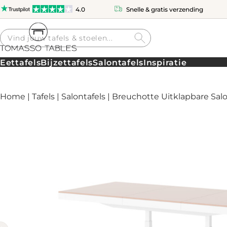
4.0
Snelle & gratis verzending
Producten
zoeken
Eettafels
Bijzettafels
Salontafels
Inspiratie
Home
|
Tafels
|
Salontafels
| Breuchotte Uitklapbare Salo