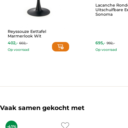
Lacanche Rond
Uitschuifbare E
Sonoma
Reyssouze Eettafel
Marmerlook Wit
402,-
695,-
602,-
992,-
Current
Original
Current
Original
price
price
price
price
Op voorraad
Op voorraad
is:
was:
is:
was:
402,-.
602,-.
695,-.
992,-.
Vaak samen gekocht met
-41%