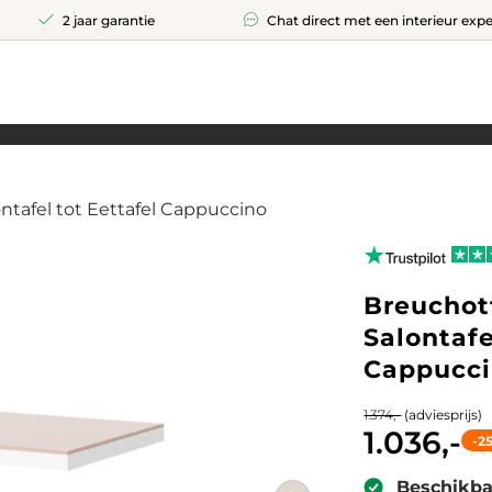
2 jaar garantie
Chat direct met een interieur expe
ntafel tot Eettafel Cappuccino
Breuchot
Salontafe
Cappucc
(adviesprijs)
1.374,-
1.036,-
-2
Beschikba