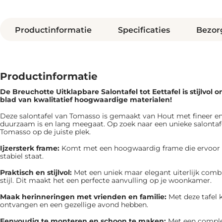
Productinformatie
Specificaties
Bezor
Productinformatie
De Breuchotte Uitklapbare Salontafel tot Eettafel is ​​stijlvo
blad van kwalitatief hoogwaardige materialen!
Deze salontafel van Tomasso is gemaakt van Hout met fineer en
duurzaam is en lang meegaat. Op zoek naar een unieke salontafe
Tomasso op de juiste plek.
Ijzersterk frame:
Komt met een hoogwaardig frame die ervoor zor
stabiel staat.
Praktisch en stijlvol:
Met een uniek maar elegant uiterlijk combi
stijl. Dit maakt het een perfecte aanvulling op je woonkamer.
Maak herinneringen met vrienden en familie:
Met deze tafel 
ontvangen en een gezellige avond hebben.
Eenvoudig te monteren en schoon te maken:
Met een comple