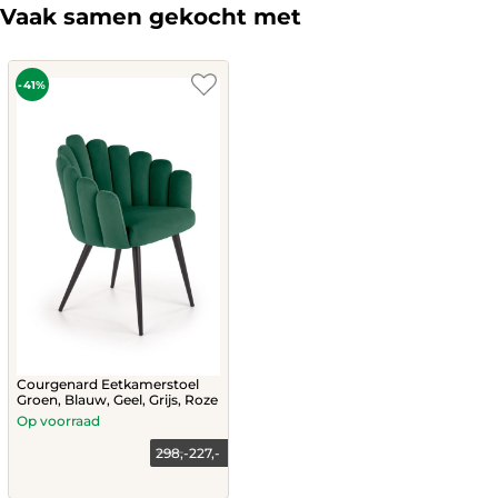
The
Vaak samen gekocht met
options
may
be
chosen
-41%
on
the
product
page
Courgenard Eetkamerstoel
Groen, Blauw, Geel, Grijs, Roze
Op voorraad
298,-
227,-
This