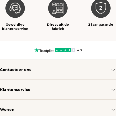
Geweldige
Direct uit de
2 jaar garantie
klantenservice
fabriek
4.0
Contacteer ons
info@tomassotables.com
+31 970 102 05334
Klantenservice
Contacteer ons
Bestellen & Verzenden
Wonen
Retourbeleid
Tafels