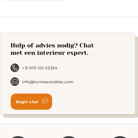
product
has
multiple
variants.
The
options
may
Hulp of advies nodig? Chat
be
chosen
met een interieur expert.
on
the
product
+31 970 102 05334
page
info@tomassotables.com