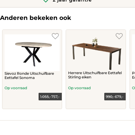
Anderen bekeken ook
Herrere Uitschuifbare Eettafel
P
Sievoz Ronde Uitschuifbare
Stirling eiken
E
Eettafel Sonoma
Op voorraad
Op voorraad
O
1.055,-
757,-
990,-
679,-
Current
Original
price
price
This
is:
was:
757,-.
1.055,-.
product
has
multiple
variants.