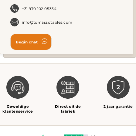
the
product
+31 970 102 05334
page
info@tomassotables.com
Geweldige
Direct uit de
2 jaar garantie
klantenservice
fabriek