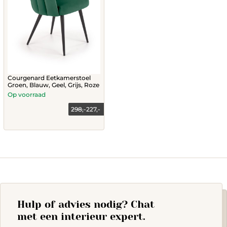
Courgenard Eetkamerstoel
Groen, Blauw, Geel, Grijs, Roze
Op voorraad
298,-
227,-
This
product
has
multiple
variants.
The
options
may
Hulp of advies nodig? Chat
be
chosen
met een interieur expert.
on