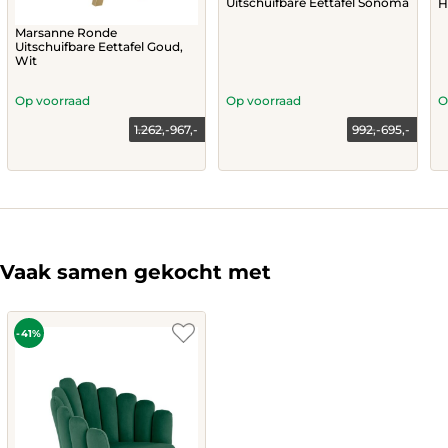
Uitschuifbare Eettafel Sonoma
H
Marsanne Ronde
Uitschuifbare Eettafel Goud,
Wit
Op voorraad
Op voorraad
O
1.262,-
967,-
992,-
695,-
Current
Original
price
price
This
is:
was:
product
695,-.
992,-.
has
multiple
variants.
The
Vaak samen gekocht met
options
may
be
chosen
-41%
on
the
product
page