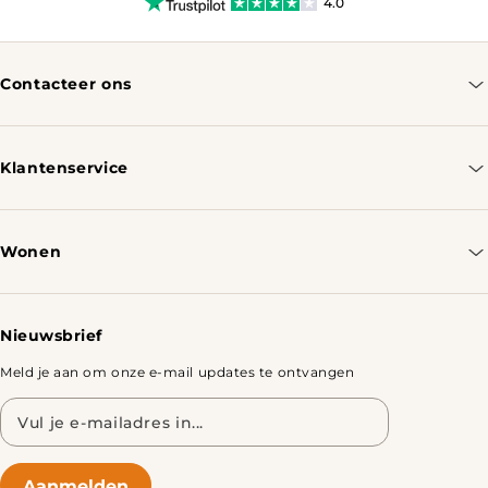
4.0
Contacteer ons
info@tomassotables.com
+31 970 102 05334
Klantenservice
Contacteer ons
Bestellen & Verzenden
Wonen
Retourbeleid
Tafels
Nieuwsbrief
Meld je aan om onze e-mail updates te ontvangen
E-
mailadres
Aanmelden