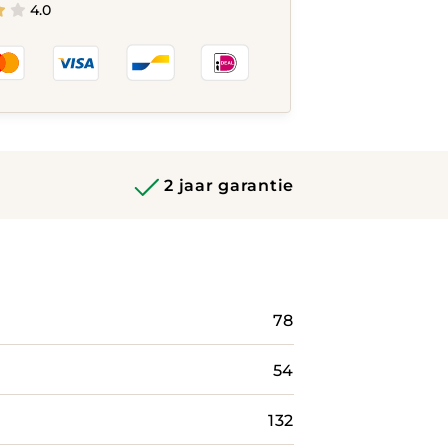
4.0
2 jaar garantie
78
54
132