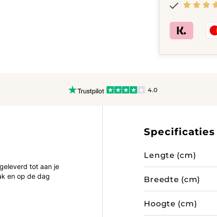
Wit
hoogglans
Bruin
hoogglans,
Cappucino
hoogglans,
Zwart
hoogglans,
Grijs
hoogglans,
4.0
Wit
hoogglans
quantity
Specificaties
Lengte (cm)
 geleverd tot aan je
ak en op de dag
Breedte (cm)
Hoogte (cm)