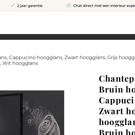
2 jaar garantie
Chat direct met een interieur expe
s, Cappucino hoogglans, Zwart hoogglans, Grijs hooggl
, Wit hoogglans
Chantep
Bruin h
Cappuci
Zwart ho
hooggla
Bruin h