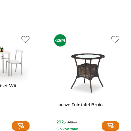
-28%
tset Wit
Lacaze Tuintafel Bruin
292,-
408,-
Current
Original
price
price
Op voorraad