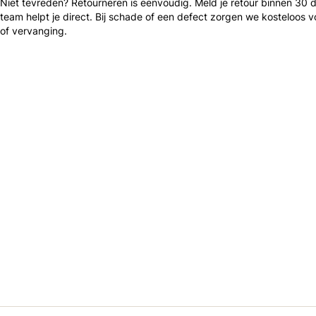
Niet tevreden? Retourneren is eenvoudig. Meld je retour binnen 30
team helpt je direct. Bij schade of een defect zorgen we kosteloos v
of vervanging.