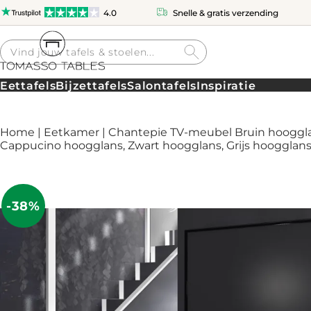
4.0
Snelle & gratis verzending
Producten
zoeken
Eettafels
Bijzettafels
Salontafels
Inspiratie
Home
|
Eetkamer
| Chantepie TV-meubel Bruin hoogglan
Cappucino hoogglans, Zwart hoogglans, Grijs hoogglans
-38%