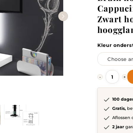
Cappuci
Zwart ho
hooggla
Kleur onders
Chantepie
-
+
TV-
meubel
Bruin
hoogglans,
100 dage
Cappucino
hoogglans,
Gratis,
be
Zwart
hoogglans,
Aflossen 
Grijs
2 jaar
gar
hoogglans,