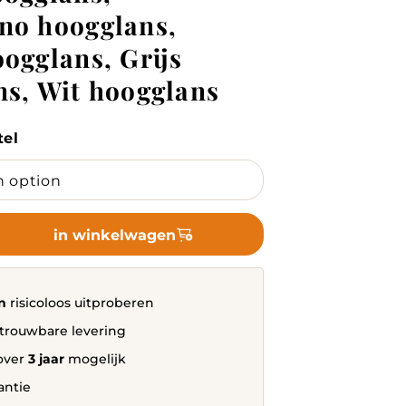
no hoogglans,
ogglans, Grijs
ns, Wit hoogglans
tel
in winkelwagen
n
risicoloos uitproberen
trouwbare levering
over
3 jaar
mogelijk
antie