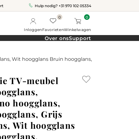
rt
Hulp nodig?
+31 970 102 05334
0
0
Inloggen
Favorieten
Winkelwagen
Over ons
Support
ans, Wit hoogglans Bruin hoogglans,
ie TV-meubel
oogglans,
no hoogglans,
ogglans, Grijs
ns, Wit hoogglans
oogglans,