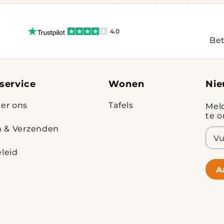
4.0
Bet
service
Wonen
Nie
er ons
Tafels
Mel
te 
n & Verzenden
E-
mail
leid
A