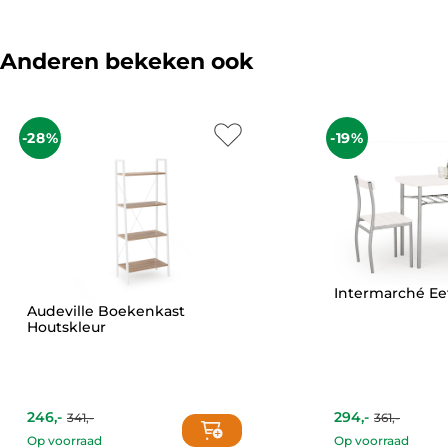
Anderen bekeken ook
-28%
-19%
Intermarché Ee
Audeville Boekenkast
Houtskleur
246,-
294,-
341,-
361,-
Current
Original
Current
Original
price
price
price
price
Op voorraad
Op voorraad