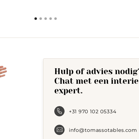
is:
was:
292,-.
408,-.
Hulp of advies nodig
Chat met een interi
expert.
+31 970 102 05334
info@tomassotables.com