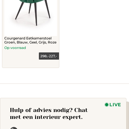
Courgenard Eetkamerstoel
Groen, Blauw, Geel, Grijs, Roze
Op voorraad
298,-
227,-
This
product
has
multiple
variants.
The
options
may
LIVE
Hulp of advies nodig? Chat
be
chosen
met een interieur expert.
on
the