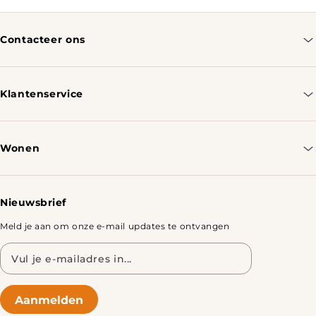
Contacteer ons
info@tomassotables.com
+31 970 102 05334
Klantenservice
Contacteer ons
Bestellen & Verzenden
Wonen
Retourbeleid
Tafels
Nieuwsbrief
Meld je aan om onze e-mail updates te ontvangen
E-
mailadres
Aanmelden