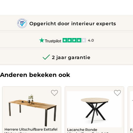
Opgericht door interieur experts
4.0
2 jaar garantie
Anderen bekeken ook
Herrere Uitschuifbare Eettafel
Lacanche Ronde
F