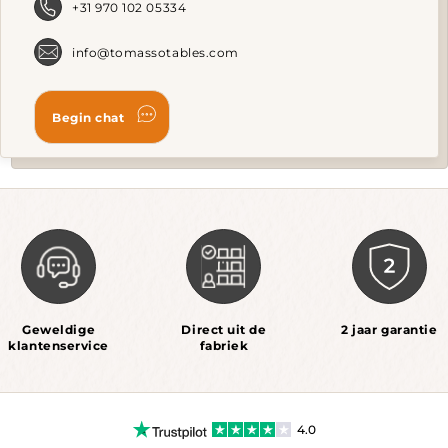
product
+31 970 102 05334
page
info@tomassotables.com
Geweldige
Direct uit de
2 jaar garantie
klantenservice
fabriek
4.0