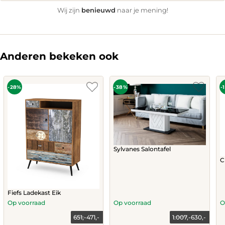
benieuwd
Wij zijn
naar je mening!
Anderen bekeken ook
-28%
-38%
-
Sylvanes Salontafel
C
Fiefs Ladekast Eik
Op voorraad
Op voorraad
O
651,-
471,-
1.007,-
630,-
Current
Original