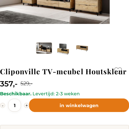
Cliponville TV-meubel Houtskleur
357,-
529,-
Current
Original
Beschikbaar.
Levertijd: 2-3 weken
price
price
Cliponville
is:
was:
-
+
in winkelwagen
TV-
357,-.
529,-.
meubel
Houtskleur
quantity