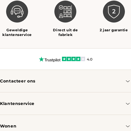
Geweldige
Direct uit de
2 jaar garantie
klantenservice
fabriek
4.0
Contacteer ons
info@tomassotables.com
+31 970 102 05334
Klantenservice
Contacteer ons
Bestellen & Verzenden
Wonen
Retourbeleid