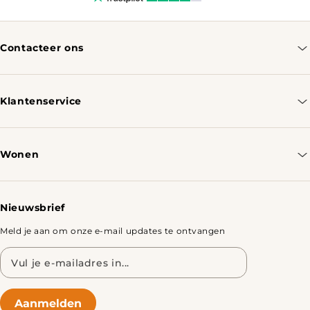
Contacteer ons
info@tomassotables.com
+31 970 102 05334
Klantenservice
Contacteer ons
Bestellen & Verzenden
Wonen
Retourbeleid
Tafels
Nieuwsbrief
Meld je aan om onze e-mail updates te ontvangen
E-
mailadres
Aanmelden