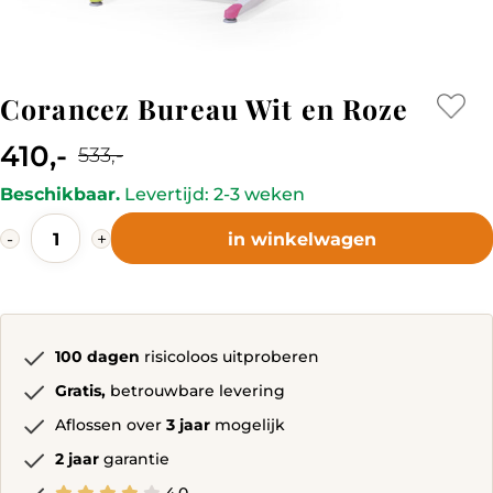
Corancez Bureau Wit en Roze
410,-
533,-
Current
Original
Beschikbaar.
Levertijd: 2-3 weken
price
price
Corancez
is:
was:
-
+
in winkelwagen
Bureau
410,-.
533,-.
Wit
en
Roze
quantity
100 dagen
risicoloos uitproberen
Gratis,
betrouwbare levering
Aflossen over
3 jaar
mogelijk
2 jaar
garantie
4.0