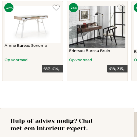
-37%
-25%
-
Amne Bureau Sonoma
Érintsou Bureau Bruin
B
Op voorraad
Op voorraad
O
657,-
414,-
418,-
315,-
Current
Original
Current
Original
price
price
price
price
is:
was:
is:
was:
414,-.
657,-.
315,-.
418,-.
Hulp of advies nodig? Chat
met een interieur expert.