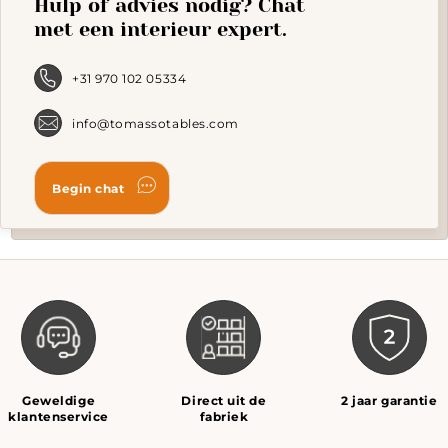
Hulp of advies nodig? Chat
may
be
met een interieur expert.
chosen
on
the
+31 970 102 05334
product
page
info@tomassotables.com
Geweldige
Direct uit de
2 jaar garantie
klantenservice
fabriek