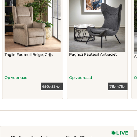
Pagnoz Fauteuil Antraciet
Taglio Fauteuil Beige, Grijs
A
Op voorraad
Op voorraad
O
650,-
534,-
711,-
475,-
Current
Original
price
price
This
is:
was:
product
475,-.
711,-.
has
multiple
variants.
The
options
LIVE