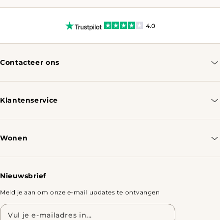
4.0
Contacteer ons
info@tomassotables.com
+31 970 102 05334
Klantenservice
Contacteer ons
Bestellen & Verzenden
Wonen
Retourbeleid
Tafels
Nieuwsbrief
Meld je aan om onze e-mail updates te ontvangen
E-
mailadres