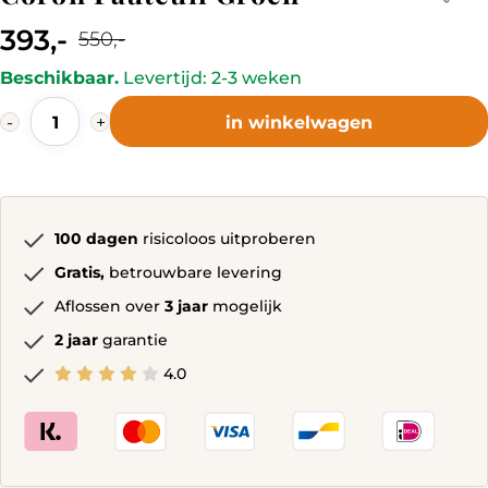
393,-
550,-
Current
Original
Beschikbaar.
Levertijd: 2-3 weken
price
price
Coron
is:
was:
-
+
in winkelwagen
Fauteuil
393,-.
550,-.
Groen
quantity
100 dagen
risicoloos uitproberen
Gratis,
betrouwbare levering
Aflossen over
3 jaar
mogelijk
2 jaar
garantie
4.0