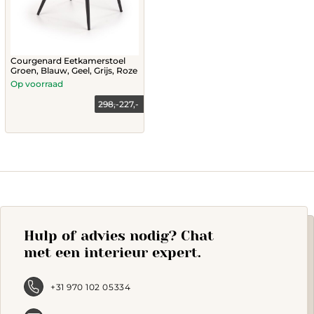
Courgenard Eetkamerstoel
Groen, Blauw, Geel, Grijs, Roze
Op voorraad
298,-
227,-
This
product
has
multiple
variants.
The
options
may
Hulp of advies nodig? Chat
be
chosen
met een interieur expert.
on
the
product
+31 970 102 05334
page