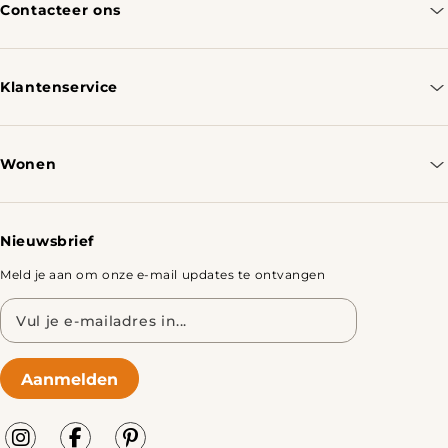
Contacteer ons
info@tomassotables.com
+31 970 102 05334
Klantenservice
Contacteer ons
Bestellen & Verzenden
Wonen
Retourbeleid
Tafels
Nieuwsbrief
Meld je aan om onze e-mail updates te ontvangen
E-
mailadres
Aanmelden