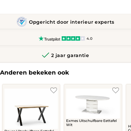
Opgericht door interieur experts
4.0
2 jaar garantie
Anderen bekeken ook
Exmes Uitschuifbare Eettafel
Wit
H
G