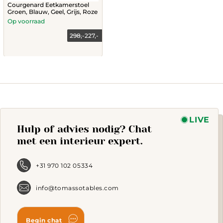
Courgenard Eetkamerstoel
Groen, Blauw, Geel, Grijs, Roze
Op voorraad
298,-
227,-
This
product
has
multiple
variants.
The
options
may
LIVE
Hulp of advies nodig? Chat
be
chosen
met een interieur expert.
on
the
product
+31 970 102 05334
page
info@tomassotables.com