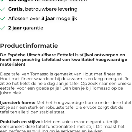
Gratis,
betrouwbare levering
Aflossen over
3 jaar
mogelijk
2 jaar
garantie
Productinformatie
De Espèche Uitschuifbare Eettafel is ​​stijlvol ontworpen en
heeft een prachtig tafelblad van kwalitatief hoogwaardige
materialen!
Deze tafel van Tomasso is gemaakt van Hout met fineer en
Hout met fineer waardoor hij duurzaam is en lang meegaat. Je
zit zo het liefst de hele dag aan je tafel. Op zoek naar een unieke
eettafel voor een goede prijs? Dan ben je bij Tomasso op de
juiste plek.
Ijzersterk frame:
Met het hoogwaardige frame onder deze tafel
zit je aan een sterk en robuuste tafel die ervoor zorgt dat de
tafel ten alle tijden stabiel staat.
Praktisch en stijlvol:
Met een uniek maar elegant uiterlijk
combineert deze tafel functionaliteit met stijl. Dit maakt het
een perfecte aanvulling op je eetkamer en keuken.