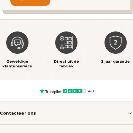
Geweldige
Direct uit de
2 jaar garantie
klantenservice
fabriek
4.0
Contacteer ons
info@tomassotables.com
+31 970 102 05334