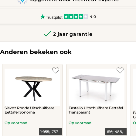
4.0
2 jaar garantie
Anderen bekeken ook
Sievoz Ronde Uitschuifbare
Fastello Uitschuifbare Eettafel
Eettafel Sonoma
Transparant
B
G
Op voorraad
Op voorraad
O
1.055,-
757,-
616,-
488,-
Current
Original
Current
Original