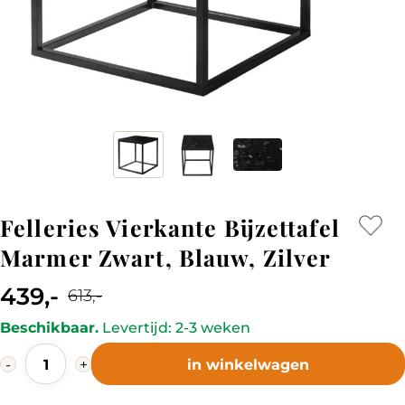
Felleries Vierkante Bijzettafel
Marmer Zwart, Blauw, Zilver
439,-
613,-
Current
Original
Beschikbaar.
Levertijd: 2-3 weken
price
price
Felleries
is:
was:
-
+
in winkelwagen
Vierkante
439,-.
613,-.
Bijzettafel
Marmer