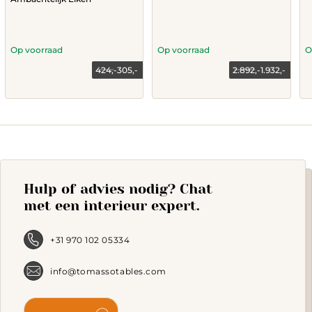
Op voorraad
Op voorraad
O
424,-
305,-
2.892,-
1.932,-
Current
Original
Current
Original
price
price
price
price
is:
was:
is:
was:
305,-.
424,-.
1.932,-.
2.892,-.
Hulp of advies nodig? Chat
met een interieur expert.
+31 970 102 05334
info@tomassotables.com