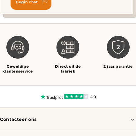
Geweldige
Direct uit de
2 jaar garantie
klantenservice
fabriek
4.0
Contacteer ons
info@tomassotables.com
+31 970 102 05334