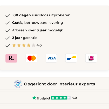
Zwart,
Blauw,
Zilver
100 dagen
risicoloos uitproberen
quantity
Gratis,
betrouwbare levering
Aflossen over
3 jaar
mogelijk
2 jaar
garantie
4.0
Opgericht door interieur experts
4.0