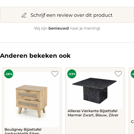
Schrijf een review over dit product
benieuwd
Wij zijn
naar je mening!
Anderen bekeken ook
-28%
-33%
-
Allieres Vierkante Bijzettafel
Marmer Zwart, Blauw, Zilver
C
Bouligney Bijzettafel
Ambachtelijk Eiken