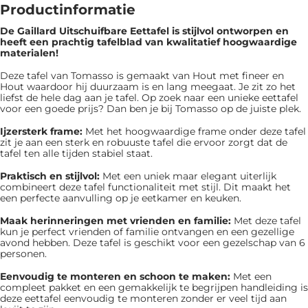
Productinformatie
De Gaillard Uitschuifbare Eettafel is ​​stijlvol ontworpen en
heeft een prachtig tafelblad van kwalitatief hoogwaardige
materialen!
Deze tafel van Tomasso is gemaakt van Hout met fineer en
Hout waardoor hij duurzaam is en lang meegaat. Je zit zo het
liefst de hele dag aan je tafel. Op zoek naar een unieke eettafel
voor een goede prijs? Dan ben je bij Tomasso op de juiste plek.
Ijzersterk frame:
Met het hoogwaardige frame onder deze tafel
zit je aan een sterk en robuuste tafel die ervoor zorgt dat de
tafel ten alle tijden stabiel staat.
Praktisch en stijlvol:
Met een uniek maar elegant uiterlijk
combineert deze tafel functionaliteit met stijl. Dit maakt het
een perfecte aanvulling op je eetkamer en keuken.
Maak herinneringen met vrienden en familie:
Met deze tafel
kun je perfect vrienden of familie ontvangen en een gezellige
avond hebben. Deze tafel is geschikt voor een gezelschap van 6
personen.
Eenvoudig te monteren en schoon te maken:
Met een
compleet pakket en een gemakkelijk te begrijpen handleiding is
deze eettafel eenvoudig te monteren zonder er veel tijd aan