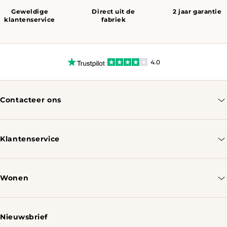
Geweldige
Direct uit de
2 jaar garantie
klantenservice
fabriek
4.0
Contacteer ons
info@tomassotables.com
+31 970 102 05334
Klantenservice
Contacteer ons
Bestellen & Verzenden
Wonen
Retourbeleid
Tafels
Nieuwsbrief