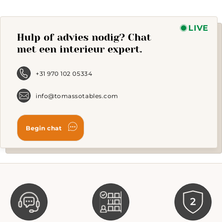
The
options
may
LIVE
Hulp of advies nodig? Chat
be
chosen
met een interieur expert.
on
the
product
+31 970 102 05334
page
info@tomassotables.com