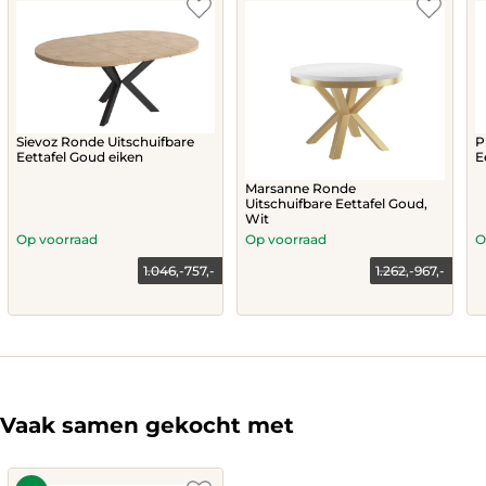
Sievoz Ronde Uitschuifbare
P
Eettafel Goud eiken
E
Marsanne Ronde
Uitschuifbare Eettafel Goud,
Wit
Op voorraad
Op voorraad
O
1.046,-
757,-
1.262,-
967,-
Current
Original
price
price
This
is:
was:
757,-.
1.046,-.
product
has
multiple
variants.
The
Vaak samen gekocht met
options
may
be