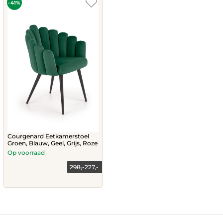
chosen
-41%
on
the
product
page
Courgenard Eetkamerstoel
Groen, Blauw, Geel, Grijs, Roze
Op voorraad
298,-
227,-
This
product
has
multiple
variants.