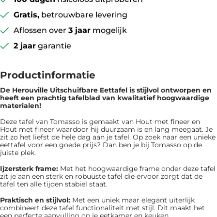
Gratis,
betrouwbare levering
Aflossen over
3 jaar
mogelijk
2 jaar
garantie
Productinformatie
De Herouville Uitschuifbare Eettafel is ​​stijlvol ontworpen en
heeft een prachtig tafelblad van kwalitatief hoogwaardige
materialen!
Deze tafel van Tomasso is gemaakt van Hout met fineer en
Hout met fineer waardoor hij duurzaam is en lang meegaat. Je
zit zo het liefst de hele dag aan je tafel. Op zoek naar een unieke
eettafel voor een goede prijs? Dan ben je bij Tomasso op de
juiste plek.
Ijzersterk frame:
Met het hoogwaardige frame onder deze tafel
zit je aan een sterk en robuuste tafel die ervoor zorgt dat de
tafel ten alle tijden stabiel staat.
Praktisch en stijlvol:
Met een uniek maar elegant uiterlijk
combineert deze tafel functionaliteit met stijl. Dit maakt het
een perfecte aanvulling op je eetkamer en keuken.