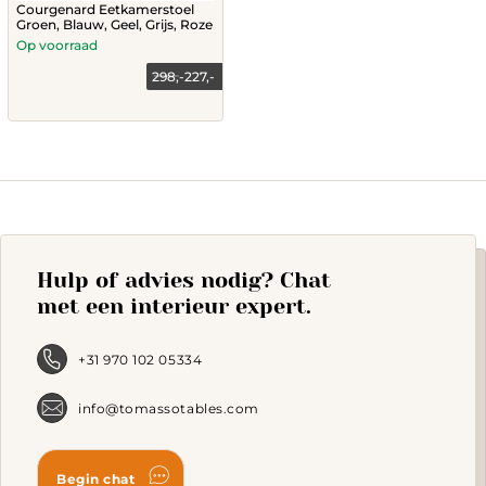
Courgenard Eetkamerstoel
Groen, Blauw, Geel, Grijs, Roze
Op voorraad
298,-
227,-
This
product
has
multiple
variants.
The
options
may
Hulp of advies nodig? Chat
be
chosen
met een interieur expert.
on
the
product
+31 970 102 05334
page
info@tomassotables.com