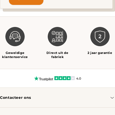
Geweldige
Direct uit de
2 jaar garantie
klantenservice
fabriek
4.0
Contacteer ons
info@tomassotables.com
+31 970 102 05334