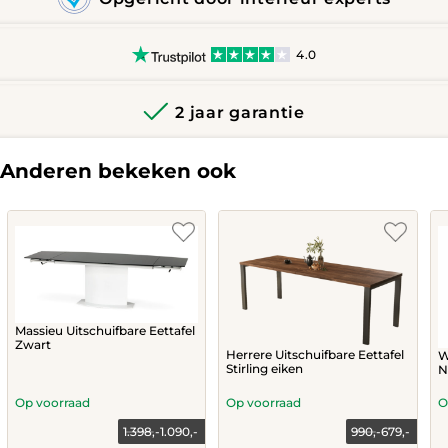
4.0
2 jaar garantie
Anderen bekeken ook
Massieu Uitschuifbare Eettafel
Zwart
Herrere Uitschuifbare Eettafel
W
Stirling eiken
N
Op voorraad
Op voorraad
O
1.398,-
1.090,-
990,-
679,-
Current
Original