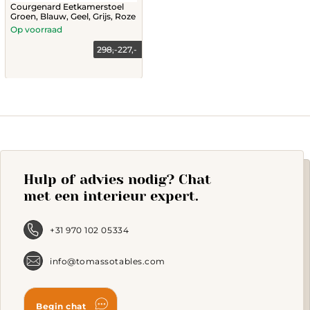
Courgenard Eetkamerstoel
Groen, Blauw, Geel, Grijs, Roze
Op voorraad
298,-
227,-
This
product
has
multiple
variants.
The
options
may
Hulp of advies nodig? Chat
be
chosen
met een interieur expert.
on
the
product
+31 970 102 05334
page
info@tomassotables.com