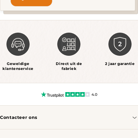
Geweldige
Direct uit de
2 jaar garantie
klantenservice
fabriek
4.0
Contacteer ons
info@tomassotables.com
+31 970 102 05334