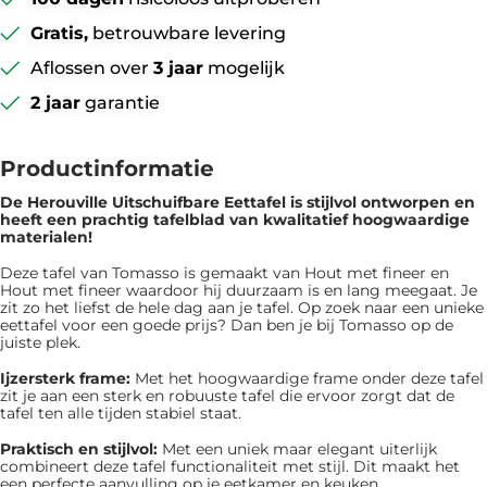
Gratis,
betrouwbare levering
Aflossen over
3 jaar
mogelijk
2 jaar
garantie
Productinformatie
De Herouville Uitschuifbare Eettafel is ​​stijlvol ontworpen en
heeft een prachtig tafelblad van kwalitatief hoogwaardige
materialen!
Deze tafel van Tomasso is gemaakt van Hout met fineer en
Hout met fineer waardoor hij duurzaam is en lang meegaat. Je
zit zo het liefst de hele dag aan je tafel. Op zoek naar een unieke
eettafel voor een goede prijs? Dan ben je bij Tomasso op de
juiste plek.
Ijzersterk frame:
Met het hoogwaardige frame onder deze tafel
zit je aan een sterk en robuuste tafel die ervoor zorgt dat de
tafel ten alle tijden stabiel staat.
Praktisch en stijlvol:
Met een uniek maar elegant uiterlijk
combineert deze tafel functionaliteit met stijl. Dit maakt het
een perfecte aanvulling op je eetkamer en keuken.