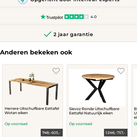
4.0
2 jaar garantie
Anderen bekeken ook
Herrere Uitschuifbare Eettafel
B
Sievoz Ronde Uitschuifbare
Wotan eiken
U
Eettafel Natuurlijk eiken
e
Op voorraad
Op voorraad
O
748,-
605,-
1.246,-
757,-
Current
Original