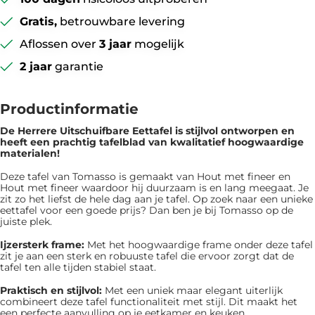
Gratis,
betrouwbare levering
Aflossen over
3 jaar
mogelijk
2 jaar
garantie
Productinformatie
De Herrere Uitschuifbare Eettafel is ​​stijlvol ontworpen en
heeft een prachtig tafelblad van kwalitatief hoogwaardige
materialen!
Deze tafel van Tomasso is gemaakt van Hout met fineer en
Hout met fineer waardoor hij duurzaam is en lang meegaat. Je
zit zo het liefst de hele dag aan je tafel. Op zoek naar een unieke
eettafel voor een goede prijs? Dan ben je bij Tomasso op de
juiste plek.
Ijzersterk frame:
Met het hoogwaardige frame onder deze tafel
zit je aan een sterk en robuuste tafel die ervoor zorgt dat de
tafel ten alle tijden stabiel staat.
Praktisch en stijlvol:
Met een uniek maar elegant uiterlijk
combineert deze tafel functionaliteit met stijl. Dit maakt het
een perfecte aanvulling op je eetkamer en keuken.