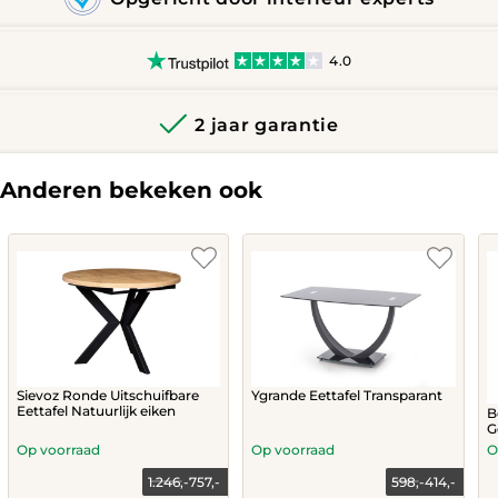
4.0
2 jaar garantie
Anderen bekeken ook
Sievoz Ronde Uitschuifbare
Ygrande Eettafel Transparant
Eettafel Natuurlijk eiken
B
G
Op voorraad
Op voorraad
O
1.246,-
757,-
598,-
414,-
Current
Original
Current
Original