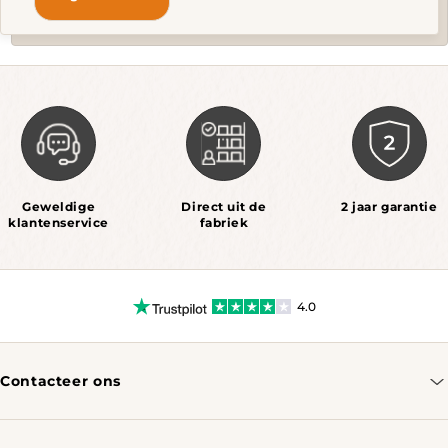
Geweldige
Direct uit de
2 jaar garantie
klantenservice
fabriek
4.0
Contacteer ons
info@tomassotables.com
+31 970 102 05334