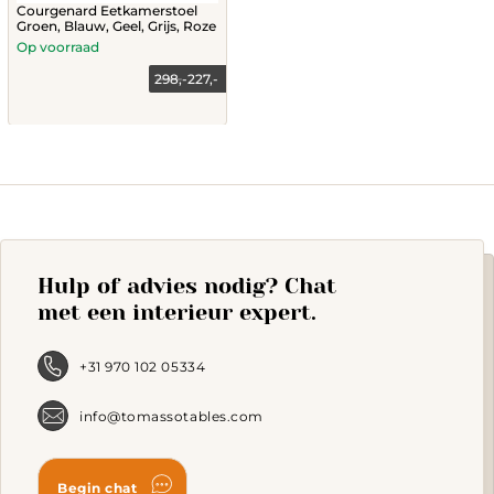
Courgenard Eetkamerstoel
Groen, Blauw, Geel, Grijs, Roze
Op voorraad
298,-
227,-
This
product
has
multiple
variants.
The
options
may
Hulp of advies nodig? Chat
be
chosen
met een interieur expert.
on
the
product
+31 970 102 05334
page
info@tomassotables.com