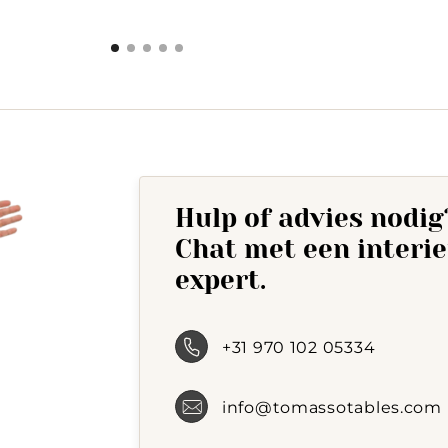
345,-.
572,-.
Hulp of advies nodig
Chat met een interi
expert.
+31 970 102 05334
info@tomassotables.com