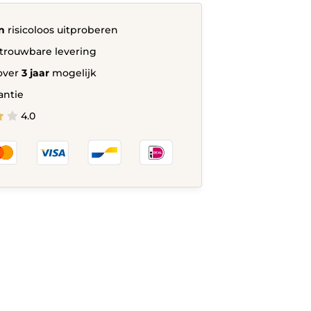
n
risicoloos uitproberen
trouwbare levering
over
3 jaar
mogelijk
antie
4.0