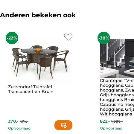
Anderen bekeken ook
-22%
-38%
Chantepie TV-m
hoogglans, Cap
Zutzendorf Tuintafel
hoogglans, Zwa
Transparant en Bruin
Grijs hoogglans
hoogglans Brui
Cappucino hoog
hoogglans, Grij
Wit hoogglans
370,-
822,-
474,-
1.080,-
Current
Original
price
price
Op voorraad
Op voorraad
is:
was: