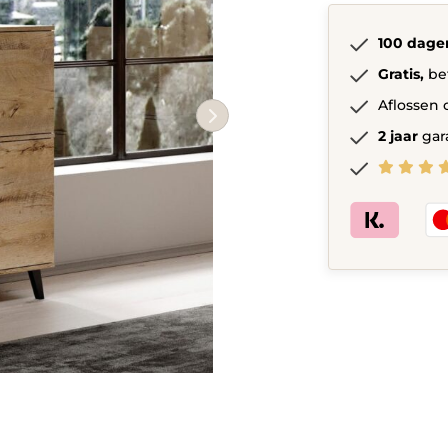
quantity
100 dage
Gratis,
be
Aflossen 
2 jaar
gar