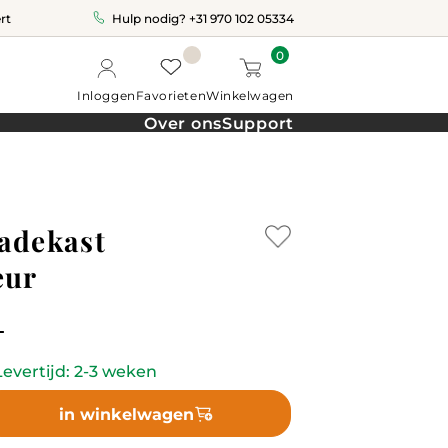
rt
Hulp nodig?
+31 970 102 05334
0
Inloggen
Favorieten
Winkelwagen
Over ons
Support
Ladekast
eur
-
evertijd: 2-3 weken
in winkelwagen