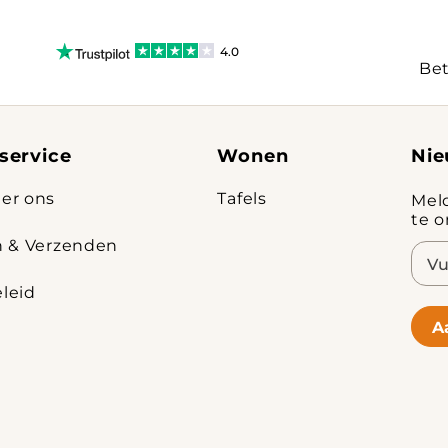
4.0
Bet
service
Wonen
Nie
er ons
Tafels
Mel
te 
n & Verzenden
E-
mail
leid
A