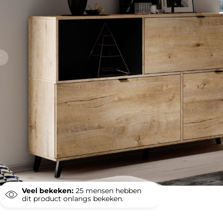
Veel bekeken:
25
mensen hebben
dit product onlangs bekeken.