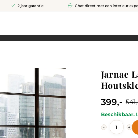
2 jaar garantie
Chat direct met een interieur expe
Jarnac 
Houtskl
399,-
541,
Current
Original
price
price
Beschikbaar.
L
Jarnac
is:
was:
-
+
Ladekast
399,-.
541,-.
Houtskleur