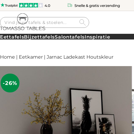
4.0
Snelle & gratis verzending
Producten
zoeken
Eettafels
Bijzettafels
Salontafels
Inspiratie
Home
|
Eetkamer
| Jarnac Ladekast Houtskleur
-26%