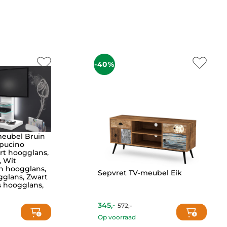
-40%
eubel Bruin
pucino
rt hoogglans,
, Wit
n hoogglans,
Sepvret TV-meubel Eik
glans, Zwart
s hoogglans,
345,-
572,-
Current
Original
price
price
Op voorraad
is:
was: