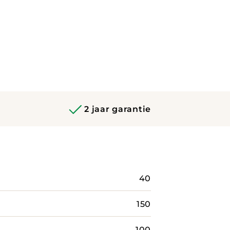
2 jaar garantie
40
150
100