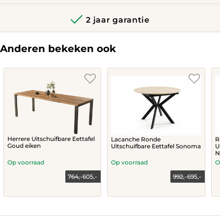
2 jaar garantie
Anderen bekeken ook
Herrere Uitschuifbare Eettafel
Lacanche Ronde
R
Goud eiken
Uitschuifbare Eettafel Sonoma
U
N
Op voorraad
Op voorraad
O
764,-
605,-
992,-
695,-
Current
Original
price
price
This
is:
was:
product
695,-.
992,-.
has