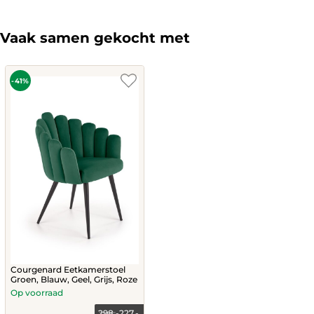
multiple
variants.
The
Vaak samen gekocht met
options
may
be
chosen
-41%
on
the
product
page
Courgenard Eetkamerstoel
Groen, Blauw, Geel, Grijs, Roze
Op voorraad
298,-
227,-