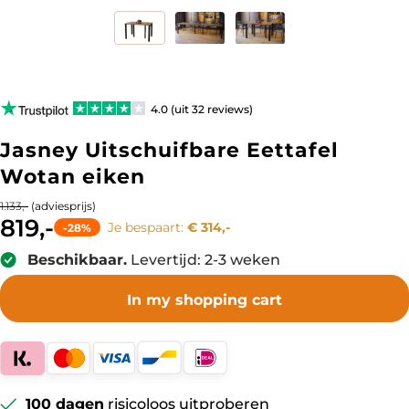
4.0 (uit 32 reviews)
Jasney Uitschuifbare Eettafel
Wotan eiken
(adviesprijs)
1.133,-
819,-
Je bespaart:
€ 314,-
-28%
Beschikbaar.
Levertijd: 2-3 weken
In my shopping cart
100 dagen
risicoloos uitproberen