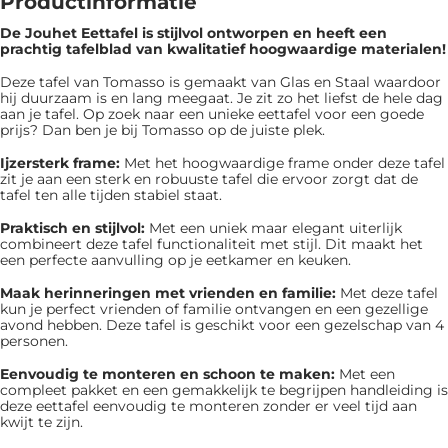
Productinformatie
De Jouhet Eettafel is ​​stijlvol ontworpen en heeft een
prachtig tafelblad van kwalitatief hoogwaardige materialen!
Deze tafel van Tomasso is gemaakt van Glas en Staal waardoor
hij duurzaam is en lang meegaat. Je zit zo het liefst de hele dag
aan je tafel. Op zoek naar een unieke eettafel voor een goede
prijs? Dan ben je bij Tomasso op de juiste plek.
Ijzersterk frame:
Met het hoogwaardige frame onder deze tafel
zit je aan een sterk en robuuste tafel die ervoor zorgt dat de
tafel ten alle tijden stabiel staat.
Praktisch en stijlvol:
Met een uniek maar elegant uiterlijk
combineert deze tafel functionaliteit met stijl. Dit maakt het
een perfecte aanvulling op je eetkamer en keuken.
Maak herinneringen met vrienden en familie:
Met deze tafel
kun je perfect vrienden of familie ontvangen en een gezellige
avond hebben. Deze tafel is geschikt voor een gezelschap van 4
personen.
Eenvoudig te monteren en schoon te maken:
Met een
compleet pakket en een gemakkelijk te begrijpen handleiding is
deze eettafel eenvoudig te monteren zonder er veel tijd aan
kwijt te zijn.