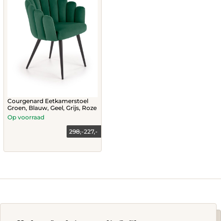
page
Courgenard Eetkamerstoel
Groen, Blauw, Geel, Grijs, Roze
Op voorraad
298,-
227,-
This
product
has
multiple
variants.
The
options
may