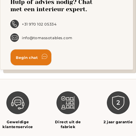
Hulp of advies nodig? Chat
be
chosen
met een interieur expert.
on
the
product
+31 970 102 05334
page
info@tomassotables.com
Geweldige
Direct uit de
2 jaar garantie
klantenservice
fabriek