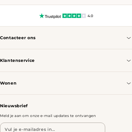
4.0
Contacteer ons
info@tomassotables.com
+31 970 102 05334
Klantenservice
Contacteer ons
Bestellen & Verzenden
Wonen
Retourbeleid
Tafels
Nieuwsbrief
Meld je aan om onze e-mail updates te ontvangen
E-
mailadres