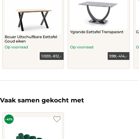
Ygrande Eettafel Transparant
G
Bouer Uitschuifbare Eettafel
Goud eiken
Op voorraad
Op voorraad
O
1.020,-
812,-
598,-
414,-
Current
Original
price
price
This
is:
was:
product
414,-.
598,-.
has
multiple
variants.
The
Vaak samen gekocht met
options
may
be
chosen
-41%
on
the
product