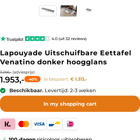
4.0 (uit 32 reviews)
Lapouyade Uitschuifbare Eettafel
Venatino donker hoogglans
(adviesprijs)
3.266,-
1.953,-
Je bespaart:
€ 1.313,-
-40%
Beschikbaar.
Levertijd: 2-3 weken
In my shopping cart
100 dagen
risicoloos uitproberen