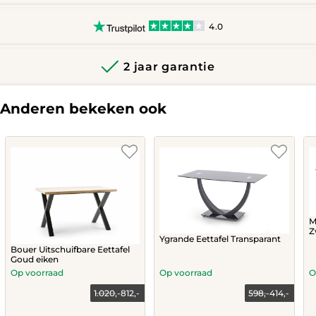
4.0
2 jaar garantie
Anderen bekeken ook
M
Z
Ygrande Eettafel Transparant
Bouer Uitschuifbare Eettafel
Goud eiken
Op voorraad
Op voorraad
O
1.020,-
812,-
598,-
414,-
Current
Original
price
price