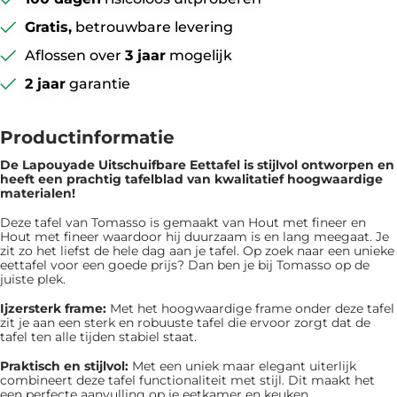
Gratis,
betrouwbare levering
Aflossen over
3 jaar
mogelijk
2 jaar
garantie
Productinformatie
De Lapouyade Uitschuifbare Eettafel is ​​stijlvol ontworpen en
heeft een prachtig tafelblad van kwalitatief hoogwaardige
materialen!
Deze tafel van Tomasso is gemaakt van Hout met fineer en
Hout met fineer waardoor hij duurzaam is en lang meegaat. Je
zit zo het liefst de hele dag aan je tafel. Op zoek naar een unieke
eettafel voor een goede prijs? Dan ben je bij Tomasso op de
juiste plek.
Ijzersterk frame:
Met het hoogwaardige frame onder deze tafel
zit je aan een sterk en robuuste tafel die ervoor zorgt dat de
tafel ten alle tijden stabiel staat.
Praktisch en stijlvol:
Met een uniek maar elegant uiterlijk
combineert deze tafel functionaliteit met stijl. Dit maakt het
een perfecte aanvulling op je eetkamer en keuken.