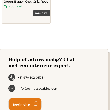
Groen, Blauw, Geel, Grijs, Roze
Op voorraad
298,-
227,-
This
product
has
multiple
variants.
The
options
may
Hulp of advies nodig? Chat
be
chosen
met een interieur expert.
on
the
product
+31 970 102 05334
page
info@tomassotables.com