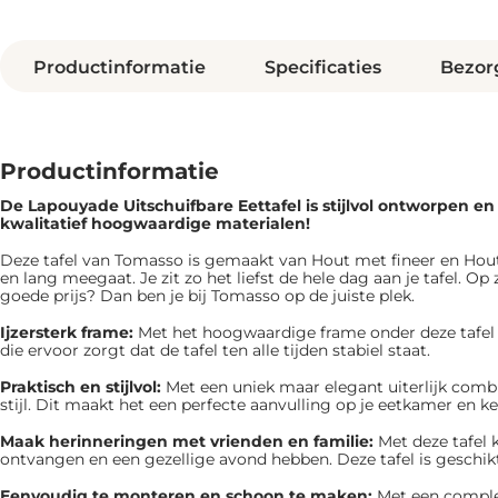
Productinformatie
Specificaties
Bezor
Productinformatie
De Lapouyade Uitschuifbare Eettafel is ​​stijlvol ontworpen e
kwalitatief hoogwaardige materialen!
Deze tafel van Tomasso is gemaakt van Hout met fineer en Hout
en lang meegaat. Je zit zo het liefst de hele dag aan je tafel. Op
goede prijs? Dan ben je bij Tomasso op de juiste plek.
Ijzersterk frame:
Met het hoogwaardige frame onder deze tafel zi
die ervoor zorgt dat de tafel ten alle tijden stabiel staat.
Praktisch en stijlvol:
Met een uniek maar elegant uiterlijk combi
stijl. Dit maakt het een perfecte aanvulling op je eetkamer en k
Maak herinneringen met vrienden en familie:
Met deze tafel 
ontvangen en een gezellige avond hebben. Deze tafel is geschik
Eenvoudig te monteren en schoon te maken:
Met een comple