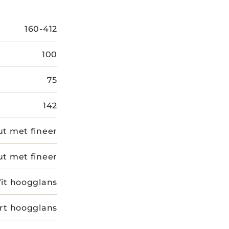
160-412
100
75
142
t met fineer
t met fineer
it hoogglans
rt hoogglans