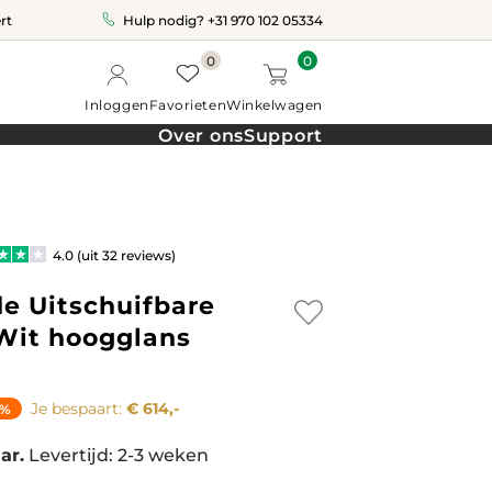
rt
Hulp nodig?
+31 970 102 05334
0
0
Inloggen
Favorieten
Winkelwagen
Over ons
Support
4.0 (uit 32 reviews)
e Uitschuifbare
 Wit hoogglans
Je bespaart:
€ 614,-
4%
ar.
Levertijd: 2-3 weken