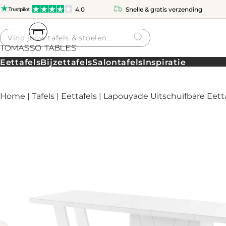
4.0
Snelle & gratis verzending
Producten
zoeken
Eettafels
Bijzettafels
Salontafels
Inspiratie
Home
|
Tafels
|
Eettafels
| Lapouyade Uitschuifbare Eett