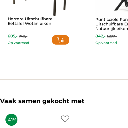
Herrere Uitschuifbare
Punticciole Ro
Eettafel Wotan eiken
Uitschuifbare E
Natuurlijk eike
605,-
842,-
748,-
1.297,-
Current
Original
price
price
Op voorraad
Op voorraad
is:
was:
This
842,-.
1.297,-.
product
has
multiple
variants.
The
options
may
be
chosen
Vaak samen gekocht met
on
the
product
-41%
page