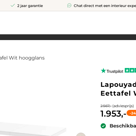
2 jaar garantie
Chat direct met een interieur expe
afel Wit hoogglans
Lapouyad
Eettafel
(adviesprijs)
2.567,-
1.953,-
-2
Beschikba