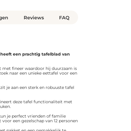
gen
Reviews
FAQ
n heeft een prachtig tafelblad van
 met fineer waardoor hij duurzaam is
 zoek naar een unieke eettafel voor een
t je aan een sterk en robuuste tafel
neert deze tafel functionaliteit met
euken.
kun je perfect vrienden of familie
t voor een gezelschap van 12 personen
et pakket en een gemakkelijk te