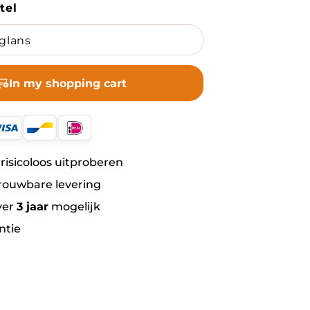
tel
In my shopping cart
risicoloos uitproberen
rouwbare levering
ver
3 jaar
mogelijk
ntie