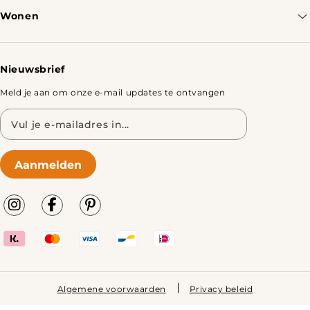
Bestellen & Verzenden
Wonen
Retourbeleid
Tafels
Nieuwsbrief
Meld je aan om onze e-mail updates te ontvangen
E-
mailadres
Aanmelden
Algemene voorwaarden
Privacy beleid