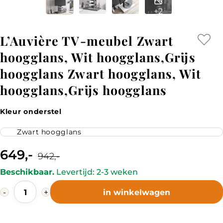
+2
L’Auvière TV-meubel Zwart
hoogglans, Wit hoogglans,Grijs
hoogglans Zwart hoogglans, Wit
hoogglans,Grijs hoogglans
Kleur onderstel
649,-
Current
Original
942,-
price
price
is:
was:
Beschikbaar.
Levertijd: 2-3 weken
649,-.
942,-.
L'Auvière
-
+
in winkelwagen
TV-
meubel
Zwart
hoogglans,