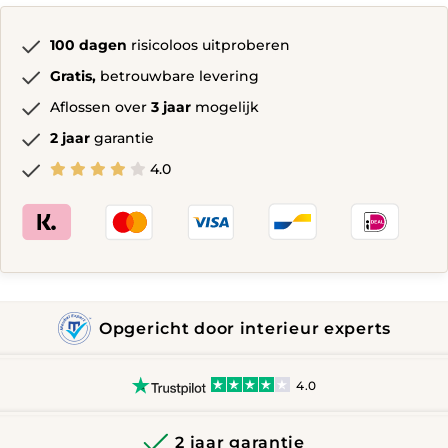
Wit
hoogglans,Grijs
100 dagen
risicoloos uitproberen
hoogglans
Zwart
Gratis,
betrouwbare levering
hoogglans,
Aflossen over
3 jaar
mogelijk
Wit
hoogglans,Grijs
2 jaar
garantie
hoogglans
4.0
quantity
Opgericht door interieur experts
4.0
2 jaar garantie