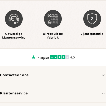
Geweldige
Direct uit de
2 jaar garantie
klantenservice
fabriek
4.0
Contacteer ons
info@tomassotables.com
+31 970 102 05334
Klantenservice
Contacteer ons