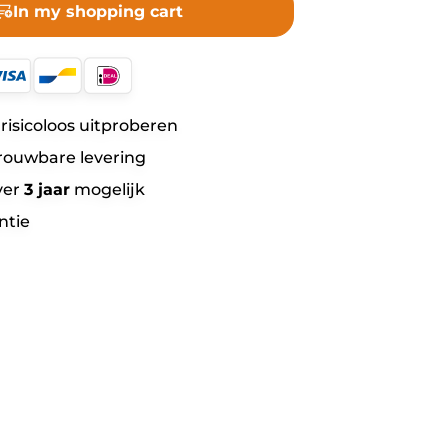
In my shopping cart
risicoloos uitproberen
rouwbare levering
ver
3 jaar
mogelijk
ntie