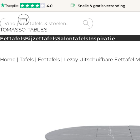
4.0
Snelle & gratis verzending
Producten
zoeken
Eettafels
Bijzettafels
Salontafels
Inspiratie
Home
|
Tafels
|
Eettafels
| Lezay Uitschuifbare Eettafel M