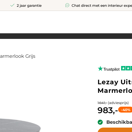
2 jaar garantie
Chat direct met een interieur expe
armerlook Grijs
Lezay Uit
Marmerlo
(adviesprijs)
1.641,-
983,-
-40%
Beschikba