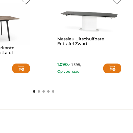
Massieu Uitschuifbare
Eettafel Zwart
erkante
ettafel
n
1.090,-
1.398,-
Current
Original
price
price
Op voorraad
is:
was:
1.090,-.
1.398,-.