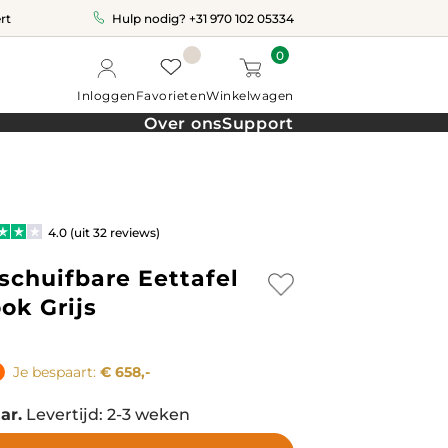
rt
Hulp nodig?
+31 970 102 05334
0
Inloggen
Favorieten
Winkelwagen
Over ons
Support
4.0 (uit 32 reviews)
schuifbare Eettafel
ok Grijs
Je bespaart:
€ 658,-
ar.
Levertijd: 2-3 weken