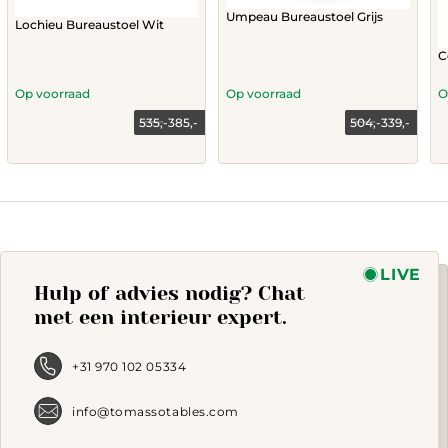
Umpeau Bureaustoel Grijs
Lochieu Bureaustoel Wit
C
Op voorraad
Op voorraad
O
535,-
385,-
504,-
339,-
Current
Original
Current
Original
price
price
price
price
is:
was:
is:
was:
385,-.
535,-.
339,-.
504,-.
LIVE
Hulp of advies nodig? Chat
met een interieur expert.
+31 970 102 05334
info@tomassotables.com