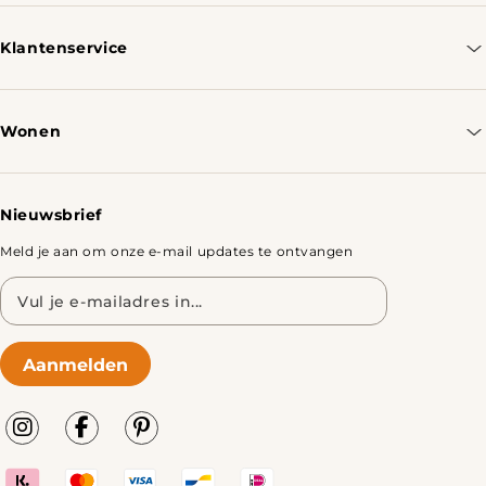
+31 970 102 05334
Klantenservice
Contacteer ons
Bestellen & Verzenden
Wonen
Retourbeleid
Tafels
Nieuwsbrief
Meld je aan om onze e-mail updates te ontvangen
E-
mailadres
Aanmelden