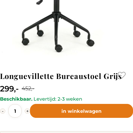
Longuevillette Bureaustoel Grijs
299,-
452,-
Current
Original
Beschikbaar.
Levertijd: 2-3 weken
price
price
Longuevillette
is:
was:
-
+
in winkelwagen
Bureaustoel
299,-.
452,-.
Grijs
quantity