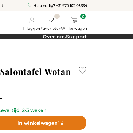
rt
Hulp nodig?
+31 970 102 05334
0
Inloggen
Favorieten
Winkelwagen
Over ons
Support
Salontafel Wotan
-
evertijd: 2-3 weken
in winkelwagen