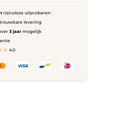
n
risicoloos uitproberen
trouwbare levering
over
3 jaar
mogelijk
antie
4.0