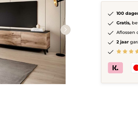
eiken
quantity
100 dage
Gratis,
be
Aflossen 
2 jaar
gar