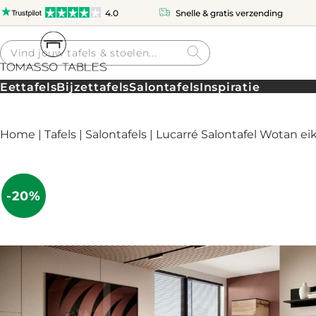
4.0
Snelle & gratis verzending
Producten
zoeken
Eettafels
Bijzettafels
Salontafels
Inspiratie
Home
|
Tafels
|
Salontafels
| Lucarré Salontafel Wotan ei
-20%