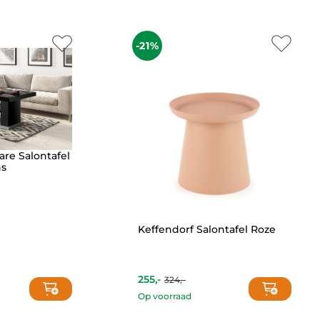
-21%
are Salontafel
ns
Keffendorf Salontafel Roze
255,-
324,-
Current
Original
price
price
Op voorraad
is:
was:
255,-.
324,-.