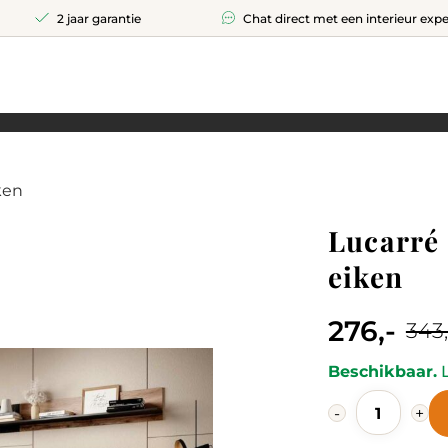
2 jaar garantie
Chat direct met een interieur expe
ken
Lucarré 
eiken
276,-
343,
Current
Original
price
price
Beschikbaar.
L
Lucarré
is:
was:
-
+
Salontafel
276,-.
343,-.
Wotan