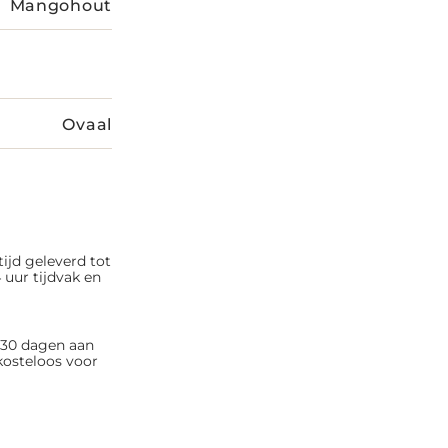
Mangohout
Ovaal
tijd geleverd tot
 uur tijdvak en
n 30 dagen aan
kosteloos voor