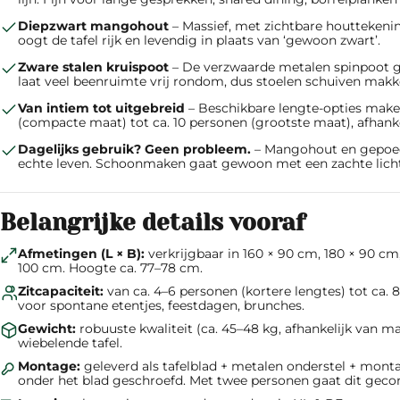
Diepzwart mangohout
– Massief, met zichtbare houttekeni
oogt de tafel rijk en levendig in plaats van ‘gewoon zwart’.
Zware stalen kruispoot
– De verzwaarde metalen spinpoot geef
laat veel beenruimte vrij rondom, dus stoelen schuiven makke
Van intiem tot uitgebreid
– Beschikbare lengte-opties make
(compacte maat) tot ca. 10 personen (grootste maat), afhanke
Dagelijks gebruik? Geen probleem.
– Mangohout en gepoede
echte leven. Schoonmaken gaat gewoon met een zachte licht
Belangrijke details vooraf
Afmetingen (L × B):
verkrijgbaar in 160 × 90 cm, 180 × 90 cm
100 cm. Hoogte ca. 77–78 cm.
Zitcapaciteit:
van ca. 4–6 personen (kortere lengtes) tot ca. 8
voor spontane etentjes, feestdagen, brunches.
Gewicht:
robuuste kwaliteit (ca. 45–48 kg, afhankelijk van ma
wiebelende tafel.
Montage:
geleverd als tafelblad + metalen onderstel + mont
onder het blad geschroefd. Met twee personen gaat dit gecon