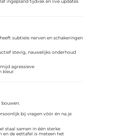
f ingepland tijdvak en live updates
heeft subtiele nerven en schakeringen
uctief stevig, nauwelijks onderhoud
mijd agressieve
 kleur.
nt bouwen.
soonlijk bij vragen vóór én na je
l staal samen in één sterke
n en de eettafel
is
meteen het