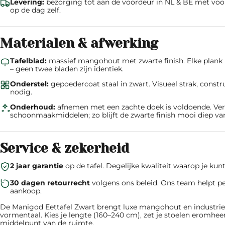
Levering:
bezorging tot aan de voordeur in NL & BE met voora
op de dag zelf.
Materialen & afwerking
Tafelblad:
massief mangohout met zwarte finish. Elke plank 
– geen twee bladen zijn identiek.
Onderstel:
gepoedercoat staal in zwart. Visueel strak, constr
nodig.
Onderhoud:
afnemen met een zachte doek is voldoende. Ver
schoonmaakmiddelen; zo blijft de zwarte finish mooi diep van
Service & zekerheid
2 jaar garantie
op de tafel. Degelijke kwaliteit waarop je ku
30 dagen retourrecht
volgens ons beleid. Ons team helpt per
aankoop.
De Manigod Eettafel Zwart brengt luxe mangohout en industriee
vormentaal. Kies je lengte (160–240 cm), zet je stoelen eromhee
middelpunt van de ruimte.