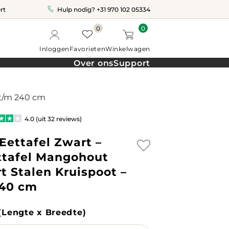
rt
Hulp nodig?
+31 970 102 05334
0
0
Inloggen
Favorieten
Winkelwagen
Over ons
Support
 t/m 240 cm
4.0 (uit 32 reviews)
Eettafel Zwart –
ttafel Mangohout
t Stalen Kruispoot –
240 cm
(Lengte x Breedte)