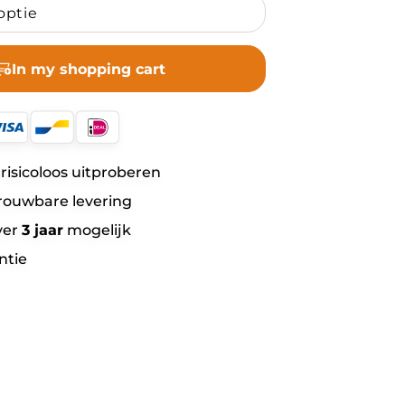
In my shopping cart
risicoloos uitproberen
rouwbare levering
ver
3 jaar
mogelijk
ntie