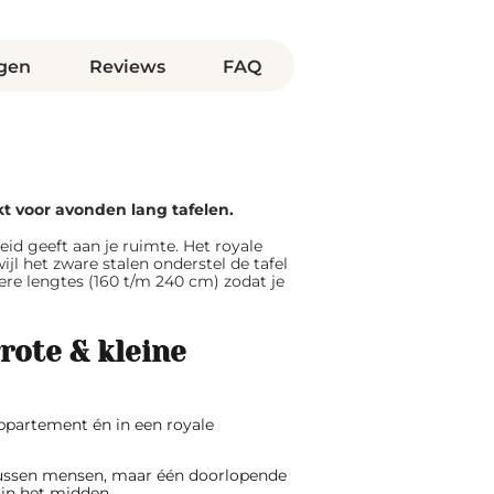
gen
Reviews
FAQ
t voor avonden lang tafelen.
id geeft aan je ruimte. Het royale
jl het zware stalen onderstel de tafel
ere lengtes (160 t/m 240 cm) zodat je
rote & kleine
appartement én in een royale
ussen mensen, maar één doorlopende
 in het midden.