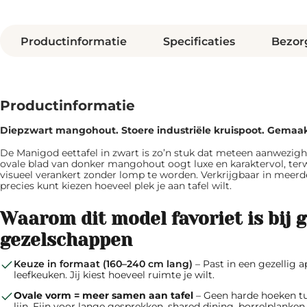
Productinformatie
Specificaties
Bezor
Productinformatie
Diepzwart mangohout. Stoere industriële kruispoot. Gemaak
De Manigod eettafel in zwart is zo’n stuk dat meteen aanwezighe
ovale blad van donker mangohout oogt luxe en karaktervol, terwi
visueel verankert zonder lomp te worden. Verkrijgbaar in meerd
precies kunt kiezen hoeveel plek je aan tafel wilt.
Waarom dit model favoriet is bij g
gezelschappen
Keuze in formaat (160–240 cm lang)
– Past in een gezellig 
leefkeuken. Jij kiest hoeveel ruimte je wilt.
Ovale vorm = meer samen aan tafel
– Geen harde hoeken t
lijn. Fijn voor lange gesprekken, shared dining, borrelplanken