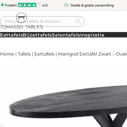
4.0
Snelle & gratis verzending
Producten
zoeken
Eettafels
Bijzettafels
Salontafels
Inspiratie
Home
|
Tafels
|
Eettafels
| Manigod Eettafel Zwart – Ova