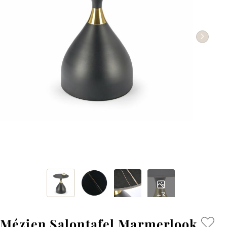
+3
Mézien Salontafel Marmerlook