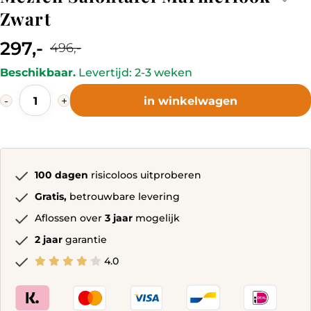
Zwart
297,-
496,-
Current
Original
Beschikbaar.
Levertijd: 2-3 weken
price
price
Mézien
is:
was:
-
+
in winkelwagen
Salontafel
297,-.
496,-.
Marmerlook
Zwart
quantity
100 dagen
risicoloos uitproberen
Gratis,
betrouwbare levering
Aflossen over
3 jaar
mogelijk
2 jaar
garantie
4.0