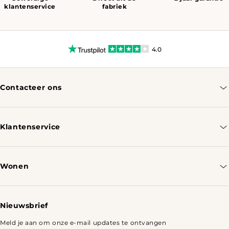
klantenservice
fabriek
4.0
Contacteer ons
info@tomassotables.com
+31 970 102 05334
Klantenservice
Contacteer ons
Bestellen & Verzenden
Wonen
Retourbeleid
Tafels
Nieuwsbrief
Meld je aan om onze e-mail updates te ontvangen