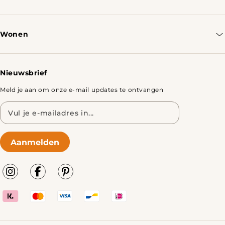
Contacteer ons
Bestellen & Verzenden
Wonen
Retourbeleid
Tafels
Nieuwsbrief
Meld je aan om onze e-mail updates te ontvangen
E-
mailadres
Aanmelden