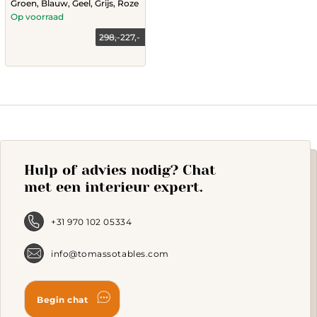
Groen, Blauw, Geel, Grijs, Roze
Op voorraad
298,-
227,-
This
product
has
multiple
variants.
The
options
may
Hulp of advies nodig? Chat
be
chosen
met een interieur expert.
on
the
product
+31 970 102 05334
page
info@tomassotables.com