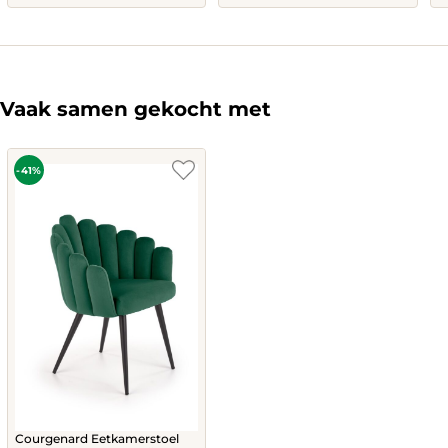
is:
was:
is:
was:
612,-.
1.004,-.
757,-.
1.246,-.
Vaak samen gekocht met
-41%
Courgenard Eetkamerstoel