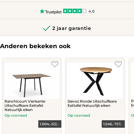
4.0
2 jaar garantie
Anderen bekeken ook
P
Ranchicourt Vierkante
Sievoz Ronde Uitschuifbare
E
Uitschuifbare Eettafel
Eettafel Natuurlijk eiken
Natuurlijk eiken
Op voorraad
Op voorraad
O
1.004,-
612,-
1.246,-
757,-
Current
Original
Current
Original
price
price
price
price