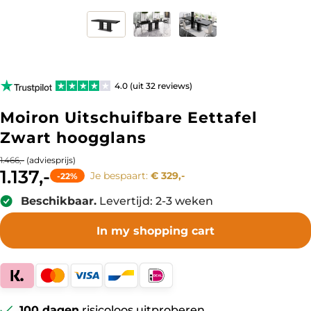
4.0 (uit 32 reviews)
Moiron Uitschuifbare Eettafel
Zwart hoogglans
(adviesprijs)
1.466,-
1.137,-
Je bespaart:
€ 329,-
-22%
Beschikbaar.
Levertijd: 2-3 weken
In my shopping cart
100 dagen
risicoloos uitproberen