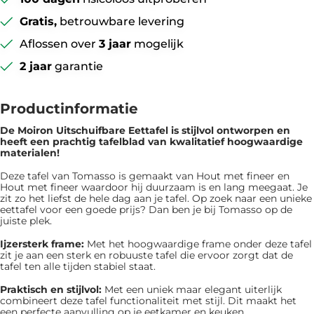
Gratis,
betrouwbare levering
Aflossen over
3 jaar
mogelijk
2 jaar
garantie
Productinformatie
De Moiron Uitschuifbare Eettafel is ​​stijlvol ontworpen en
heeft een prachtig tafelblad van kwalitatief hoogwaardige
materialen!
Deze tafel van Tomasso is gemaakt van Hout met fineer en
Hout met fineer waardoor hij duurzaam is en lang meegaat. Je
zit zo het liefst de hele dag aan je tafel. Op zoek naar een unieke
eettafel voor een goede prijs? Dan ben je bij Tomasso op de
juiste plek.
Ijzersterk frame:
Met het hoogwaardige frame onder deze tafel
zit je aan een sterk en robuuste tafel die ervoor zorgt dat de
tafel ten alle tijden stabiel staat.
Praktisch en stijlvol:
Met een uniek maar elegant uiterlijk
combineert deze tafel functionaliteit met stijl. Dit maakt het
een perfecte aanvulling op je eetkamer en keuken.