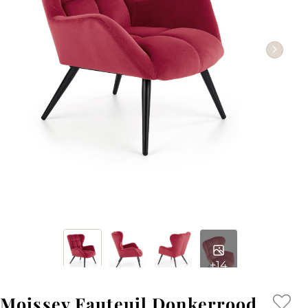
+14
Moissey Fauteuil Donkerrood,