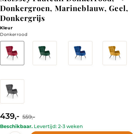
Donkergroen, Marineblauw, Geel,
Donkergrijs
Kleur
Donkerrood
Kleur
439,-
Current
Original
559,-
price
price
is:
was:
Beschikbaar.
Levertijd: 2-3 weken
439,-.
559,-.