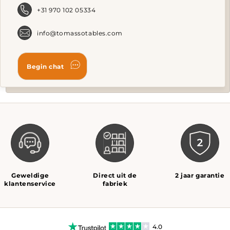
t
+31 970 102 05334
p
p
info@tomassotables.com
Geweldige
Direct uit de
2 jaar garantie
klantenservice
fabriek
4.0