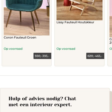
Lissy Fauteuil Houtskleur
Coron Fauteuil Groen
G
Z
Op voorraad
Op voorraad
O
550,-
393,-
620,-
465,-
Current
Original
Current
Original
price
price
price
price
Th
is:
was:
is:
was:
393,-.
550,-.
465,-.
620,-.
p
h
mu
va
T
op
Hulp of advies nodig? Chat
m
b
met een interieur expert.
c
o