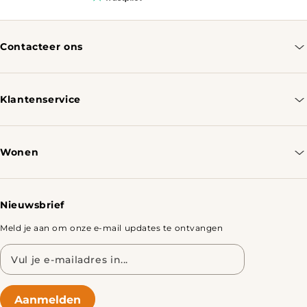
Contacteer ons
info@tomassotables.com
+31 970 102 05334
Klantenservice
Contacteer ons
Bestellen & Verzenden
Wonen
Retourbeleid
Tafels
Nieuwsbrief
Meld je aan om onze e-mail updates te ontvangen
E-
mailadres
Aanmelden