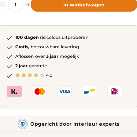
Moissey
-
+
in winkelwagen
Fauteuil
Donkerrood,
Donkergroen,
Marineblauw,
Geel,
Donkergrijs
100 dagen
risicoloos uitproberen
quantity
Gratis,
betrouwbare levering
Aflossen over
3 jaar
mogelijk
2 jaar
garantie
4.0
Opgericht door interieur experts