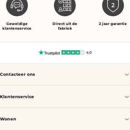
Geweldige
Direct uit de
2 jaar garantie
klantenservice
fabriek
4.0
Contacteer ons
info@tomassotables.com
+31 970 102 05334
Klantenservice
Contacteer ons
Bestellen & Verzenden
Wonen
Retourbeleid
Tafels