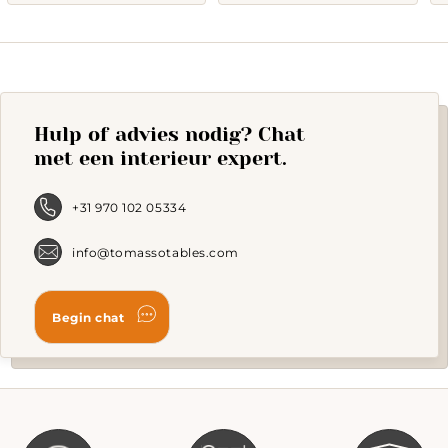
301,-.
448,-.
922,-.
1.567,-.
Hulp of advies nodig? Chat
met een interieur expert.
+31 970 102 05334
info@tomassotables.com