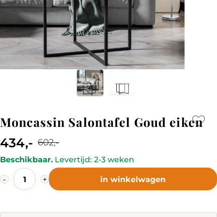
Moncassin Salontafel Goud eiken
434,-
602,-
Current
Original
Beschikbaar.
Levertijd: 2-3 weken
price
price
Moncassin
is:
was:
-
+
in winkelwagen
Salontafel
434,-.
602,-.
Goud
eiken
quantity