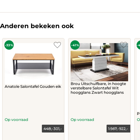
Anderen bekeken ook
-33%
-41%
-
Brou Uitschuifbare, in hoogte
Anatole Salontafel Gouden eik
verstelbare Salontafel Wit
hoogglans Zwart hoogglans
P
Op voorraad
Op voorraad
O
448,-
301,-
1.567,-
922,-
Current
Original
Current
Original
price
price
price
price
is:
was:
is:
was: