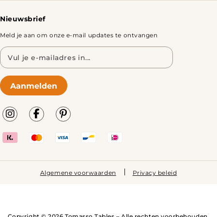
Nieuwsbrief
Meld je aan om onze e-mail updates te ontvangen
E-
mailadres
Aanmelden
Algemene voorwaarden
Privacy beleid
Copyright © 2026 Tomasso Tables – Alle rechten voorbehouden.