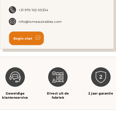
on
o
the
t
+31 970 102 05334
product
p
page
p
info@tomassotables.com
Geweldige
Direct uit de
2 jaar garantie
klantenservice
fabriek