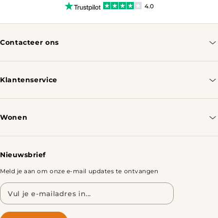
4.0
Contacteer ons
info@tomassotables.com
+31 970 102 05334
Klantenservice
Contacteer ons
Bestellen & Verzenden
Wonen
Retourbeleid
Tafels
Nieuwsbrief
Meld je aan om onze e-mail updates te ontvangen
E-
mailadres