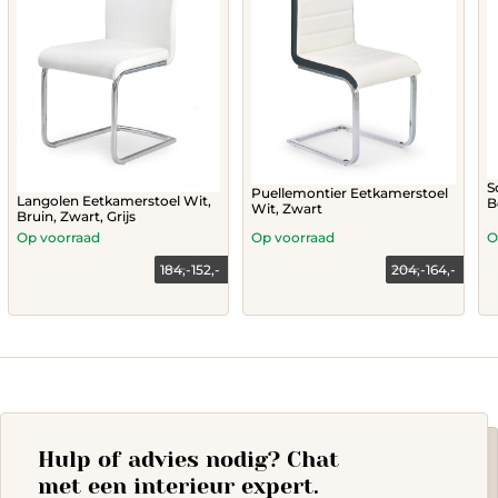
S
Puellemontier Eetkamerstoel
Langolen Eetkamerstoel Wit,
B
Wit, Zwart
Bruin, Zwart, Grijs
Op voorraad
Op voorraad
O
184,-
152,-
204,-
164,-
Current
Original
price
price
This
Th
is:
was:
product
164,-.
204,-.
p
has
h
multiple
mu
variants.
va
The
T
options
op
Hulp of advies nodig? Chat
may
m
be
b
met een interieur expert.
chosen
c