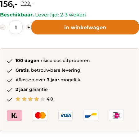
156,-
222,-
Current
Original
Beschikbaar.
Levertijd: 2-3 weken
price
price
Mozac
is:
was:
-
+
in winkelwagen
Eetkamerstoel
156,-.
222,-.
Wit
quantity
100 dagen
risicoloos uitproberen
Gratis,
betrouwbare levering
Aflossen over
3 jaar
mogelijk
2 jaar
garantie
4.0