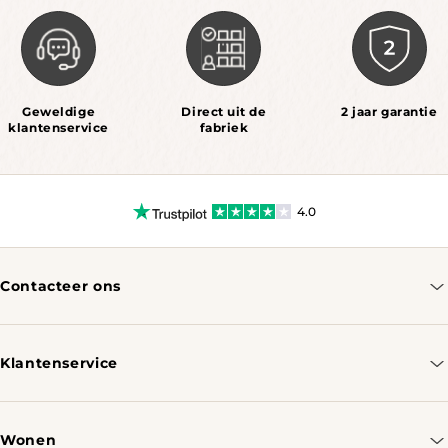
Geweldige
Direct uit de
2 jaar garantie
klantenservice
fabriek
4.0
Contacteer ons
info@tomassotables.com
+31 970 102 05334
Klantenservice
Contacteer ons
Bestellen & Verzenden
Wonen