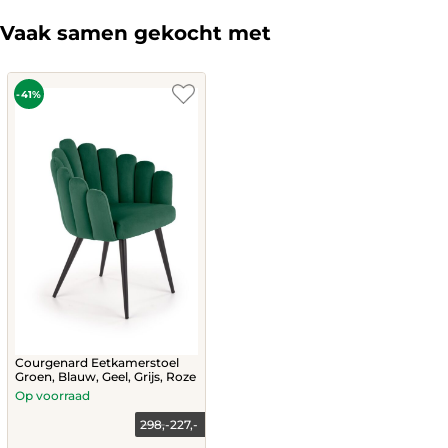
variants.
variants.
The
The
Vaak samen gekocht met
options
options
may
may
be
be
chosen
chosen
-41%
on
on
the
the
product
product
page
page
Courgenard Eetkamerstoel
Groen, Blauw, Geel, Grijs, Roze
Op voorraad
298,-
227,-