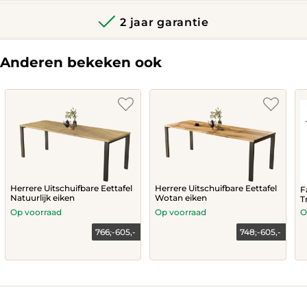
2 jaar garantie
Anderen bekeken ook
Herrere Uitschuifbare Eettafel
Herrere Uitschuifbare Eettafel
F
Natuurlijk eiken
Wotan eiken
T
Op voorraad
Op voorraad
O
766,-
605,-
748,-
605,-
This
This
product
product
has
has
multiple
multiple