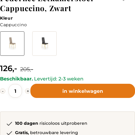
Cappuccino, Zwart
Kleur
Cappuccino
Kleur
126,-
Current
Original
205,-
price
price
is:
was:
Beschikbaar.
Levertijd: 2-3 weken
126,-.
205,-.
Pedernec
-
+
in winkelwagen
Eetkamerstoel
Cappuccino,
Zwart
quantity
100 dagen
risicoloos uitproberen
Gratis,
betrouwbare levering