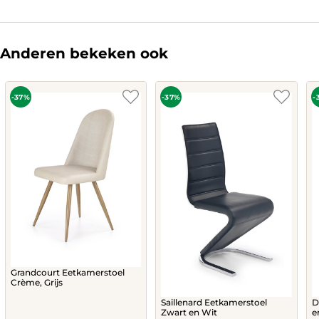
Anderen bekeken ook
-37%
-37%
-
Grandcourt Eetkamerstoel
Crème, Grijs
Saillenard Eetkamerstoel
D
Zwart en Wit
e