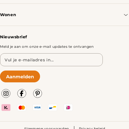
Bestellen & Verzenden
Wonen
Retourbeleid
Tafels
Nieuwsbrief
Meld je aan om onze e-mail updates te ontvangen
E-
mailadres
Aanmelden
Algemene voorwaarden
Privacy beleid