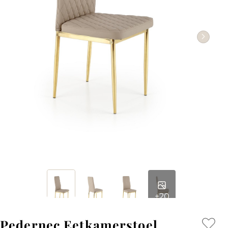
+20
Pedernec Eetkamerstoel