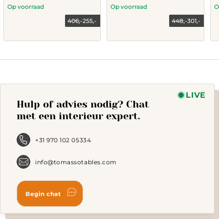
Op voorraad
Op voorraad
O
406,-
255,-
448,-
301,-
Current
Original
Current
Original
price
price
price
price
is:
was:
is:
was:
255,-.
406,-.
301,-.
448,-.
LIVE
Hulp of advies nodig? Chat
met een interieur expert.
+31 970 102 05334
info@tomassotables.com