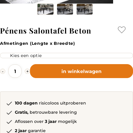
Pénens Salontafel Beton
Afmetingen (Lengte x Breedte)
Pénens
-
+
in winkelwagen
Salontafel
Beton
quantity
100 dagen
risicoloos uitproberen
Gratis,
betrouwbare levering
Aflossen over
3 jaar
mogelijk
2 jaar
garantie