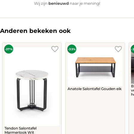
benieuwd
Wij zijn
naar je mening!
Anderen bekeken ook
-37%
-33%
-
B
Anatole Salontafel Gouden eik
v
h
Tendon Salontafel
Marmerlook Wit