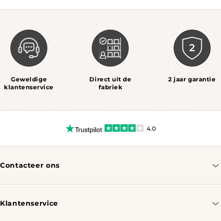
Geweldige
Direct uit de
2 jaar garantie
klantenservice
fabriek
4.0
Contacteer ons
info@tomassotables.com
+31 970 102 05334
Klantenservice
Contacteer ons