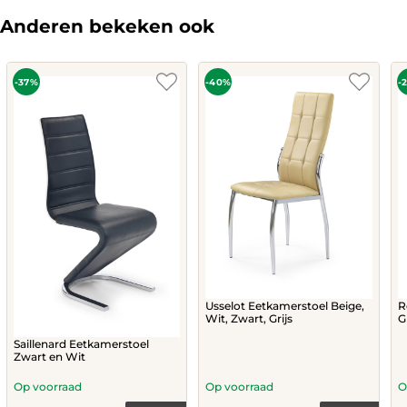
Anderen bekeken ook
-37%
-40%
-
Usselot Eetkamerstoel Beige,
R
Wit, Zwart, Grijs
G
Saillenard Eetkamerstoel
Zwart en Wit
Op voorraad
Op voorraad
O