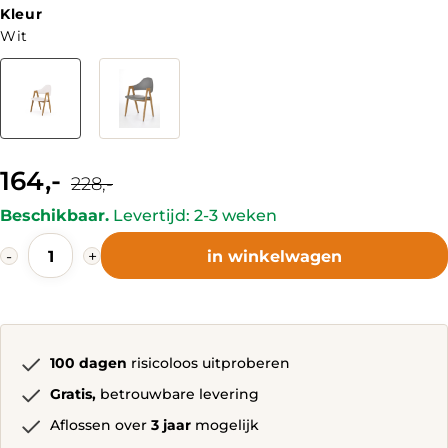
Kleur
Wit
Kleur
164,-
Current
Original
228,-
price
price
is:
was:
Beschikbaar.
Levertijd: 2-3 weken
164,-.
228,-.
Plurien
-
+
in winkelwagen
Eetkamerstoel
Wit,
Grijs
quantity
100 dagen
risicoloos uitproberen
Gratis,
betrouwbare levering
Aflossen over
3 jaar
mogelijk