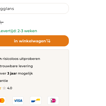
ent
Original
,-
price
was:
evertijd: 2-3 weken
.
1.172,-.
in winkelwagen
n
risicoloos uitproberen
rijs
trouwbare levering
over
3 jaar
mogelijk
antie
rijs
4.0