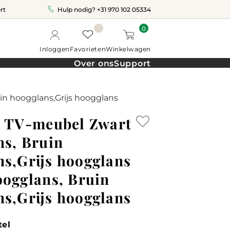
rt
Hulp nodig?
+31 970 102 05334
0
Inloggen
Favorieten
Winkelwagen
Over ons
Support
in hoogglans,Grijs hoogglans
s TV-meubel Zwart
ns, Bruin
s,Grijs hoogglans
oogglans, Bruin
s,Grijs hoogglans
tel