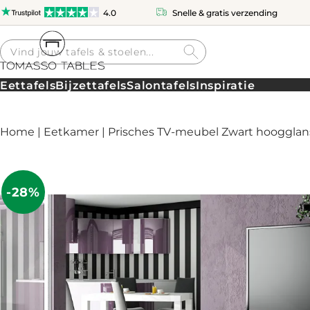
4.0
Snelle & gratis verzending
Producten
zoeken
Eettafels
Bijzettafels
Salontafels
Inspiratie
Home
|
Eetkamer
| Prisches TV-meubel Zwart hoogglans
-28%