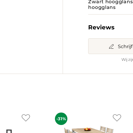
Zwart hoogglans,
hoogglans
Reviews
Schrij
Wij zi
-31%