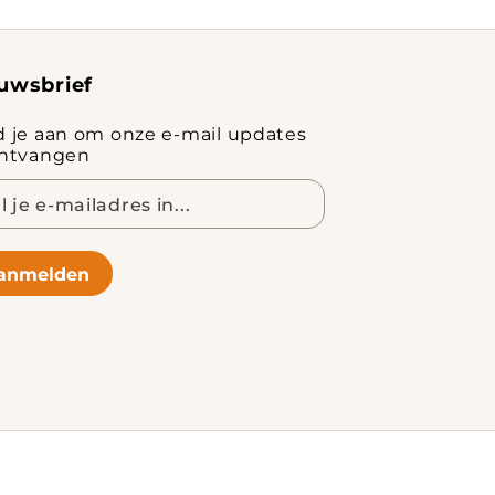
uwsbrief
d je aan om onze e-mail updates
ontvangen
adres
anmelden