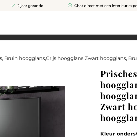
2 jaar garantie
Chat direct met een interieur expe
, Bruin hoogglans,Grijs hoogglans Zwart hoogglans, Bru
Prische
hooggla
hoogglan
Zwart h
hoogglan
Kleur onders