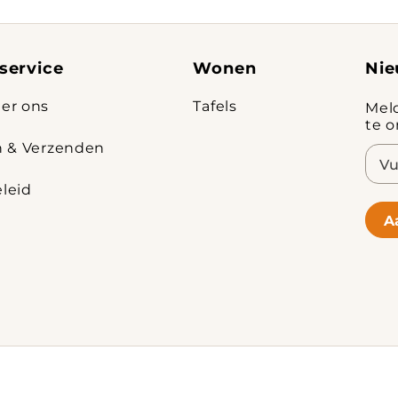
service
Wonen
Nie
er ons
Tafels
Mel
te 
n & Verzenden
E-
mail
leid
A