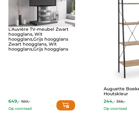
L’Auvière TV-meubel Zwart
hoogglans, Wit
hoogglans,Grijs hoogglans
Zwart hoogglans, Wit
hoogglans,Grijs hoogglans
Auguette Boek
Houtskleur
649,-
244,-
920,-
356,-
Current
Original
price
price
Op voorraad
Op voorraad
is:
was:
This
244,-.
356,-.
product
has
multiple