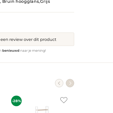
 Bruin hoogglans,Grijs
f een review over dit product
benieuwd
jn
naar je mening!
-28%
-28%