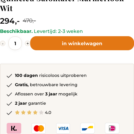
Wit
294,-
470,-
Current
Original
Beschikbaar.
Levertijd: 2-3 weken
price
price
Quincieu
is:
was:
-
+
in winkelwagen
Salontafel
294,-.
470,-.
Marmerlook
Wit
quantity
100 dagen
risicoloos uitproberen
Gratis,
betrouwbare levering
Aflossen over
3 jaar
mogelijk
2 jaar
garantie
4.0