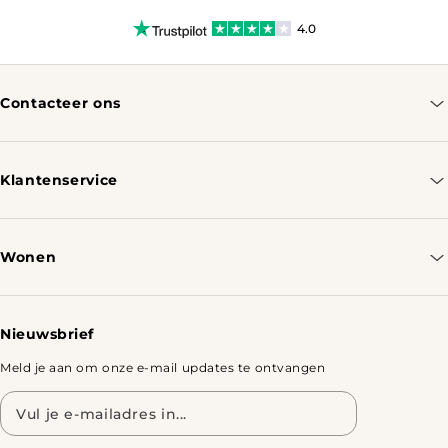
4.0
Contacteer ons
info@tomassotables.com
+31 970 102 05334
Klantenservice
Contacteer ons
Bestellen & Verzenden
Wonen
Retourbeleid
Tafels
Nieuwsbrief
Meld je aan om onze e-mail updates te ontvangen
E-
mailadres