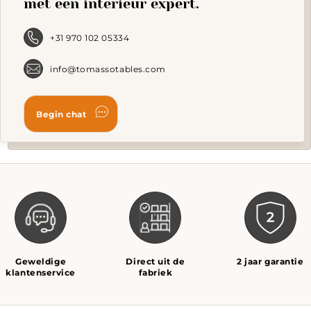
met een interieur expert.
c
o
t
+31 970 102 05334
p
p
info@tomassotables.com
Geweldige
Direct uit de
2 jaar garantie
klantenservice
fabriek