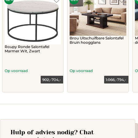
Brou Uitschuifbare Salontafel
M
Bruin hoogglans
d
Roupy Ronde Salontafel
Marmer Wit, Zwart
Op voorraad
Op voorraad
O
902,-
704,-
1.066,-
794,-
Current
Original
Current
Original
price
price
price
price
Th
is:
was:
is:
was:
704,-.
902,-.
794,-.
1.066,-.
p
h
mu
va
T
op
Hulp of advies nodig? Chat
m
b