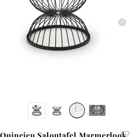
+2
Quincieu Salontafel Marmerlook