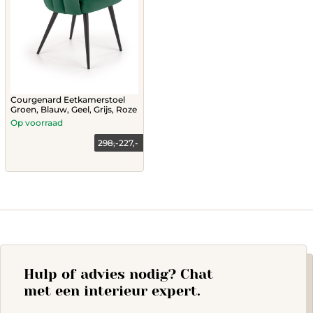
Courgenard Eetkamerstoel
Groen, Blauw, Geel, Grijs, Roze
Op voorraad
298,-
227,-
This
product
has
multiple
variants.
The
options
may
Hulp of advies nodig? Chat
be
chosen
met een interieur expert.
on
the