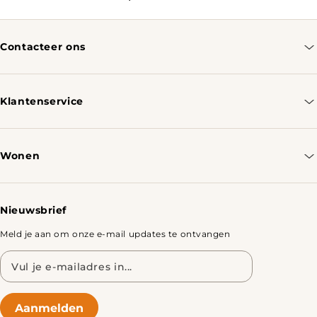
Contacteer ons
info@tomassotables.com
+31 970 102 05334
Klantenservice
Contacteer ons
Bestellen & Verzenden
Wonen
Retourbeleid
Tafels
Nieuwsbrief
Meld je aan om onze e-mail updates te ontvangen
E-
mailadres
Aanmelden