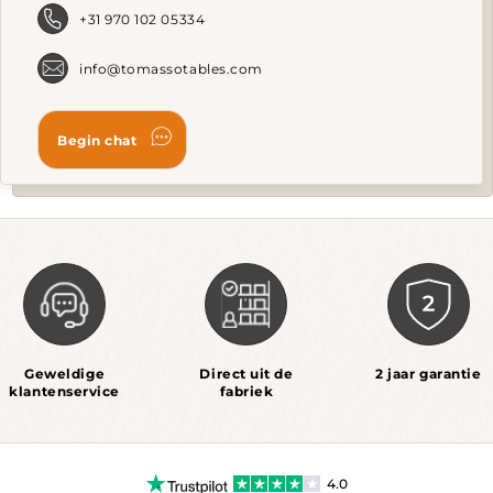
product
+31 970 102 05334
page
info@tomassotables.com
Geweldige
Direct uit de
2 jaar garantie
klantenservice
fabriek
4.0