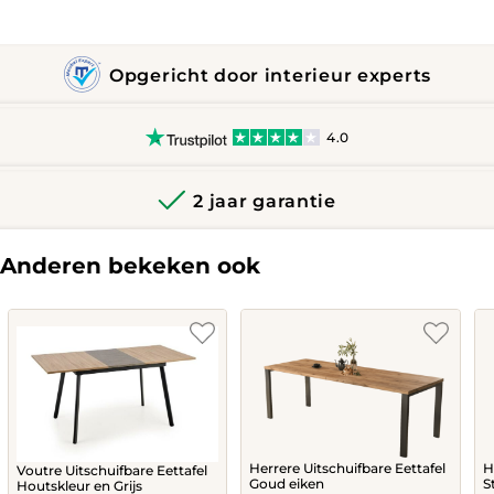
Opgericht door interieur experts
4.0
2 jaar garantie
Anderen bekeken ook
Herrere Uitschuifbare Eettafel
H
Voutre Uitschuifbare Eettafel
Goud eiken
S
Houtskleur en Grijs