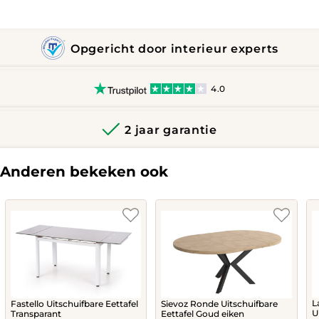
Opgericht door interieur experts
4.0
2 jaar garantie
Anderen bekeken ook
L
Fastello Uitschuifbare Eettafel
Sievoz Ronde Uitschuifbare
U
Transparant
Eettafel Goud eiken