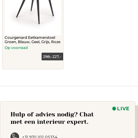
Courgenard Eetkamerstoel
Groen, Blauw, Geel, Grijs, Roze
Op voorraad
298,-
227,-
This
product
has
multiple
variants.
The
options
may
LIVE
Hulp of advies nodig? Chat
be
chosen
met een interieur expert.
on
the
product
+31 970 102 05334