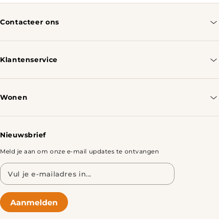
Contacteer ons
info@tomassotables.com
+31 970 102 05334
Klantenservice
Contacteer ons
Bestellen & Verzenden
Wonen
Retourbeleid
Tafels
Nieuwsbrief
Meld je aan om onze e-mail updates te ontvangen
E-
mailadres
Aanmelden