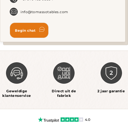
page
info@tomassotables.com
Geweldige
Direct uit de
2 jaar garantie
klantenservice
fabriek
4.0