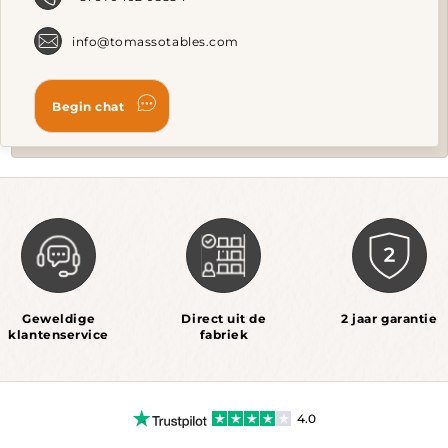
page
info@tomassotables.com
Geweldige
Direct uit de
2 jaar garantie
klantenservice
fabriek
4.0