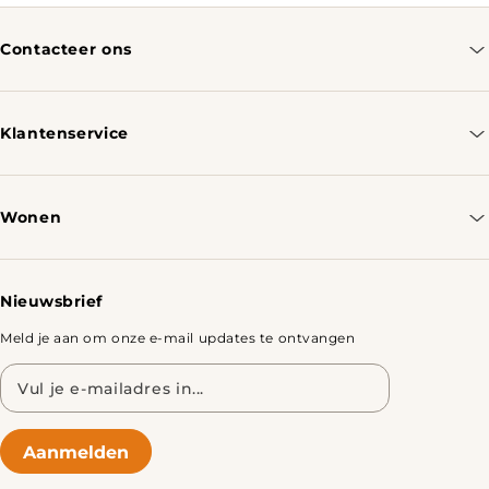
Contacteer ons
info@tomassotables.com
+31 970 102 05334
Klantenservice
Contacteer ons
Bestellen & Verzenden
Wonen
Retourbeleid
Tafels
Nieuwsbrief
Meld je aan om onze e-mail updates te ontvangen
E-
mailadres
Aanmelden