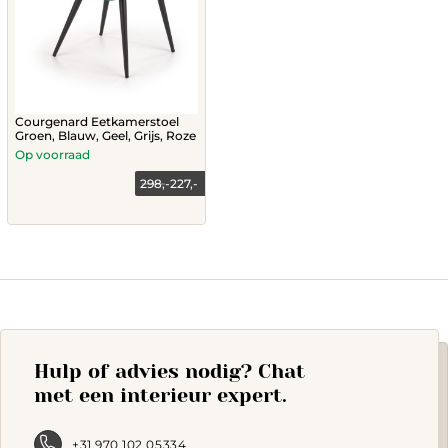
Courgenard Eetkamerstoel
Groen, Blauw, Geel, Grijs, Roze
Op voorraad
298,-
227,-
This
product
has
multiple
variants.
The
options
may
Hulp of advies nodig? Chat
be
chosen
met een interieur expert.
on
the
product
+31 970 102 05334