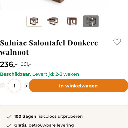
+1
Sulniac Salontafel Donkere
walnoot
236,-
331,-
Current
Original
Beschikbaar.
Levertijd: 2-3 weken
price
price
Sulniac
is:
was:
-
+
in winkelwagen
Salontafel
236,-.
331,-.
Donkere
walnoot
quantity
100 dagen
risicoloos uitproberen
Gratis,
betrouwbare levering