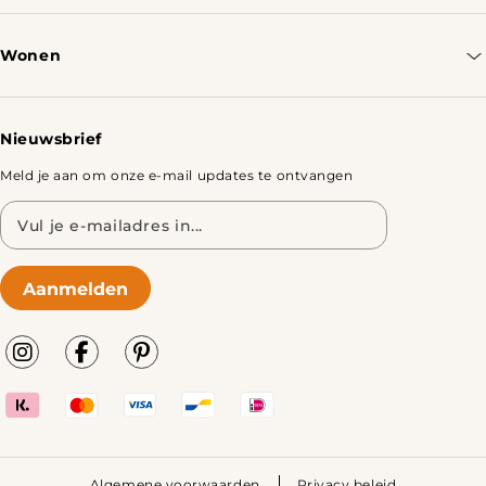
Bestellen & Verzenden
Wonen
Retourbeleid
Tafels
Nieuwsbrief
Meld je aan om onze e-mail updates te ontvangen
E-
mailadres
Aanmelden
Algemene voorwaarden
Privacy beleid