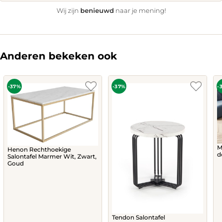
benieuwd
Wij zijn
naar je mening!
Anderen bekeken ook
-37%
-37%
-
M
Henon Rechthoekige
d
Salontafel Marmer Wit, Zwart,
Goud
Tendon Salontafel