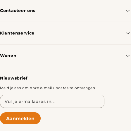
Contacteer ons
info@tomassotables.com
+31 970 102 05334
Klantenservice
Contacteer ons
Bestellen & Verzenden
Wonen
Retourbeleid
Tafels
Nieuwsbrief
Meld je aan om onze e-mail updates te ontvangen
E-
mailadres
Aanmelden