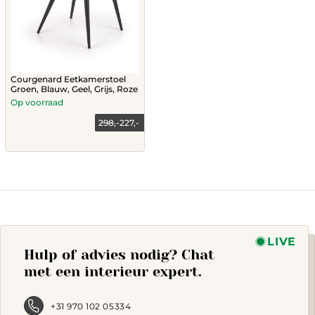
Courgenard Eetkamerstoel
Groen, Blauw, Geel, Grijs, Roze
Op voorraad
298,-
227,-
This
product
has
multiple
variants.
The
options
may
LIVE
Hulp of advies nodig? Chat
be
chosen
met een interieur expert.
on
the
product
+31 970 102 05334