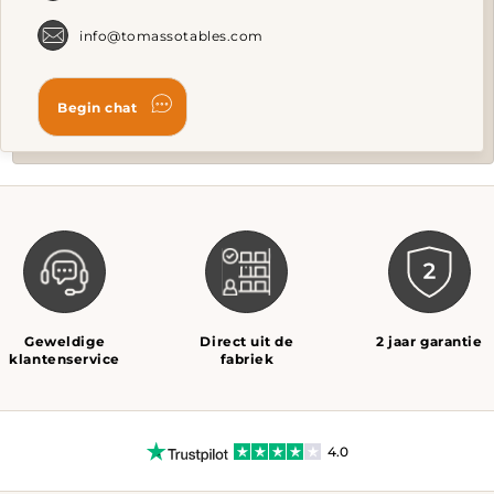
page
info@tomassotables.com
Geweldige
Direct uit de
2 jaar garantie
klantenservice
fabriek
4.0