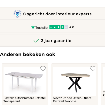
Opgericht door interieur experts
4.0
2 jaar garantie
Anderen bekeken ook
M
Z
Fastello Uitschuifbare Eettafel
Sievoz Ronde Uitschuifbare
Transparant
Eettafel Sonoma