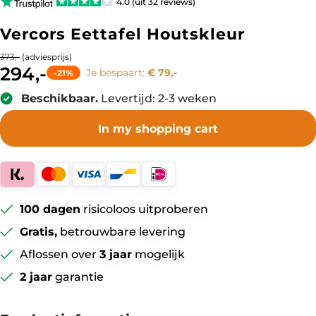
4.0 (uit 32 reviews)
Vercors Eettafel Houtskleur
(adviesprijs)
373,-
294,-
Je bespaart:
€ 79,-
-21%
Beschikbaar.
Levertijd: 2-3 weken
In my shopping cart
100 dagen
risicoloos uitproberen
Gratis,
betrouwbare levering
Aflossen over
3 jaar
mogelijk
2 jaar
garantie