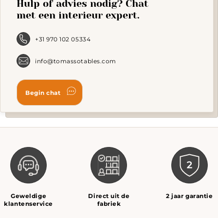
Hulp of advies nodig? Chat
be
chosen
met een interieur expert.
on
the
product
+31 970 102 05334
page
info@tomassotables.com
Geweldige
Direct uit de
2 jaar garantie
klantenservice
fabriek