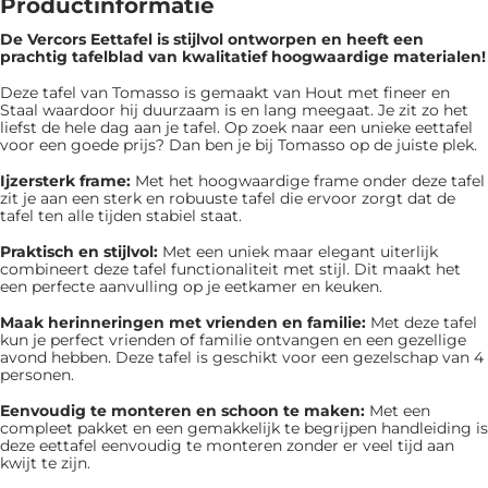
Productinformatie
De Vercors Eettafel is ​​stijlvol ontworpen en heeft een
prachtig tafelblad van kwalitatief hoogwaardige materialen!
Deze tafel van Tomasso is gemaakt van Hout met fineer en
Staal waardoor hij duurzaam is en lang meegaat. Je zit zo het
liefst de hele dag aan je tafel. Op zoek naar een unieke eettafel
voor een goede prijs? Dan ben je bij Tomasso op de juiste plek.
Ijzersterk frame:
Met het hoogwaardige frame onder deze tafel
zit je aan een sterk en robuuste tafel die ervoor zorgt dat de
tafel ten alle tijden stabiel staat.
Praktisch en stijlvol:
Met een uniek maar elegant uiterlijk
combineert deze tafel functionaliteit met stijl. Dit maakt het
een perfecte aanvulling op je eetkamer en keuken.
Maak herinneringen met vrienden en familie:
Met deze tafel
kun je perfect vrienden of familie ontvangen en een gezellige
avond hebben. Deze tafel is geschikt voor een gezelschap van 4
personen.
Eenvoudig te monteren en schoon te maken:
Met een
compleet pakket en een gemakkelijk te begrijpen handleiding is
deze eettafel eenvoudig te monteren zonder er veel tijd aan
kwijt te zijn.