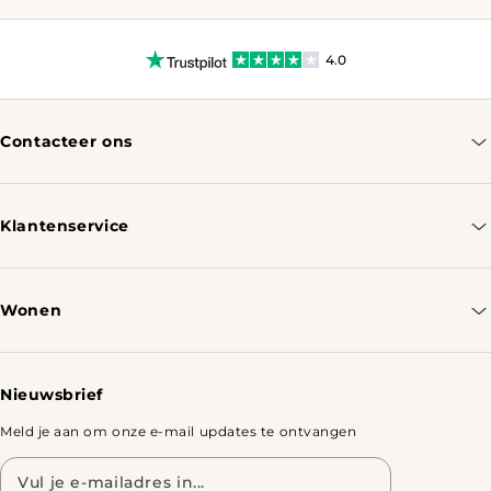
4.0
Contacteer ons
info@tomassotables.com
+31 970 102 05334
Klantenservice
Contacteer ons
Bestellen & Verzenden
Wonen
Retourbeleid
Tafels
Nieuwsbrief
Meld je aan om onze e-mail updates te ontvangen
E-
mailadres