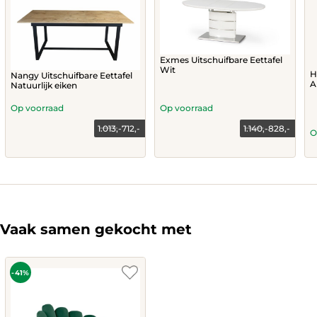
Exmes Uitschuifbare Eettafel
Wit
H
Nangy Uitschuifbare Eettafel
A
Natuurlijk eiken
Op voorraad
Op voorraad
1.013,-
712,-
1.140,-
828,-
Current
Original
O
price
price
This
is:
was:
product
828,-.
1.140,-.
has
multiple
variants.
The
Vaak samen gekocht met
options
may
be
chosen
-41%
on
the
product