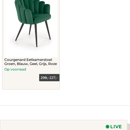
page
Courgenard Eetkamerstoel
Groen, Blauw, Geel, Grijs, Roze
Op voorraad
298,-
227,-
This
product
has
multiple
variants.
The
options
may
LIVE