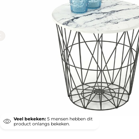
Veel bekeken:
5
mensen hebben dit
product onlangs bekeken.