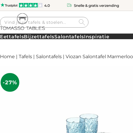
4.0
Snelle & gratis verzending
Producten
zoeken
Eettafels
Bijzettafels
Salontafels
Inspiratie
Home
|
Tafels
|
Salontafels
| Viozan Salontafel Marmerlo
-27%