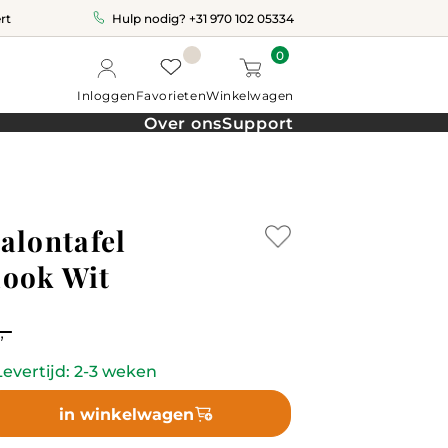
rt
Hulp nodig?
+31 970 102 05334
0
Inloggen
Favorieten
Winkelwagen
Over ons
Support
alontafel
ook Wit
,-
evertijd: 2-3 weken
in winkelwagen
k