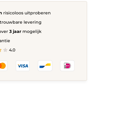
n
risicoloos uitproberen
trouwbare levering
over
3 jaar
mogelijk
antie
4.0