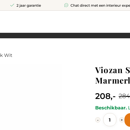
2 jaar garantie
Chat direct met een interieur expe
ok Wit
Viozan S
Marmerl
208,-
284
Current
Original
price
price
Beschikbaar.
L
Viozan
is:
was:
-
+
Salontafel
208,-.
284,-.
Marmerloo