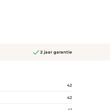
2 jaar garantie
42
42
41