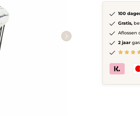
Wit
quantity
100 dage
Gratis,
be
Aflossen 
2 jaar
gar