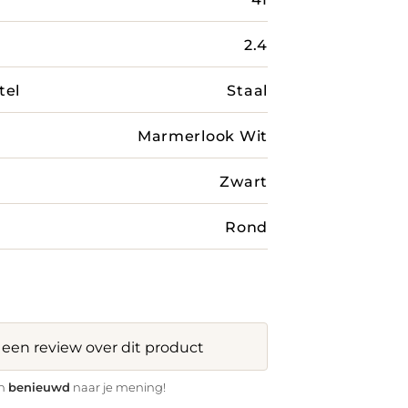
2.4
tel
Staal
Marmerlook Wit
Zwart
Rond
f een review over dit product
benieuwd
jn
naar je mening!