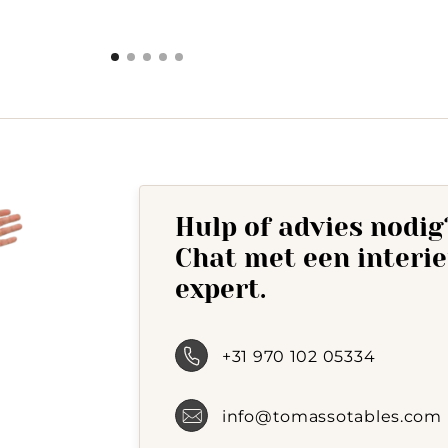
is:
was:
315,-.
483,-.
Hulp of advies nodig
Chat met een interi
expert.
+31 970 102 05334
info@tomassotables.com