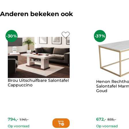
Anderen bekeken ook
-30%
-37%
Brou Uitschuifbare Salontafel
Henon Rechtho
Cappuccino
Salontafel Marm
Goud
794,-
672,-
1.141,-
835,-
Current
Original
price
price
Op voorraad
Op voorraad