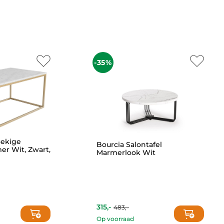
-35%
ekige
Bourcia Salontafel
er Wit, Zwart,
Marmerlook Wit
315,-
483,-
Current
Original
price
price
Op voorraad