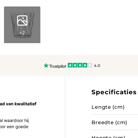
+2
4.0
Specificaties
lad van kwalitatief
Lengte (cm)
l waardoor hij
Breedte (cm)
voor een goede
Hoogte (cm)